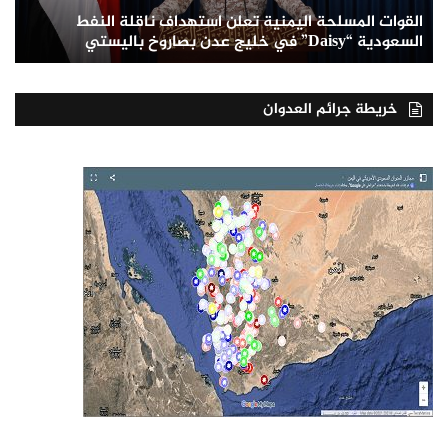
القوات المسلحة اليمنية تعلن استهداف ناقلة النفط
السعودية “Daisy” في خليج عدن بصاروخ باليستي
خريطة جرائم العدوان