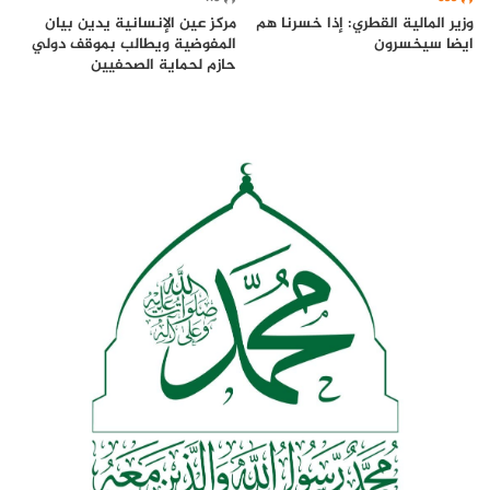
وزير المالية القطري: إذا خسرنا هم
مركز عين الإنسانية يدين بيان
ايضا سيخسرون
المفوضية ويطالب بموقف دولي
حازم لحماية الصحفيين