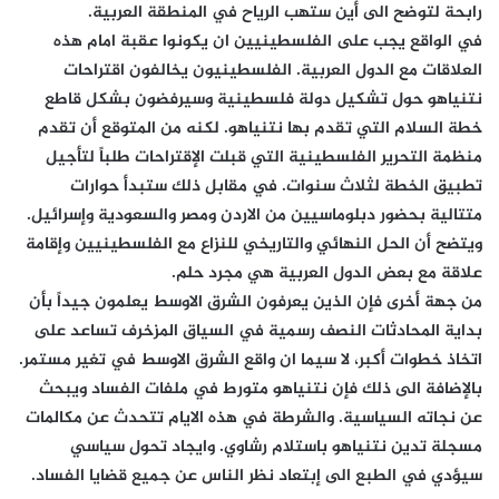
رابحة لتوضح الى أين ستهب الرياح في المنطقة العربية.
في الواقع يجب على الفلسطينيين ان يكونوا عقبة امام هذه
العلاقات مع الدول العربية. الفلسطينيون يخالفون اقتراحات
نتنياهو حول تشكيل دولة فلسطينية وسيرفضون بشكل قاطع
خطة السلام التي تقدم بها نتنياهو. لكنه من المتوقع أن تقدم
منظمة التحرير الفلسطينية التي قبلت الإقتراحات طلباً لتأجيل
تطبيق الخطة لثلاث سنوات. في مقابل ذلك ستبدأ حوارات
متتالية بحضور دبلوماسيين من الاردن ومصر والسعودية وإسرائيل.
ويتضح أن الحل النهائي والتاريخي للنزاع مع الفلسطينيين وإقامة
علاقة مع بعض الدول العربية هي مجرد حلم.
من جهة أخرى فإن الذين يعرفون الشرق الاوسط يعلمون جيداً بأن
بداية المحادثات النصف رسمية في السياق المزخرف تساعد على
اتخاذ خطوات أكبر، لا سيما ان واقع الشرق الاوسط في تغير مستمر.
بالإضافة الى ذلك فإن نتنياهو متورط في ملفات الفساد ويبحث
عن نجاته السياسية. والشرطة في هذه الايام تتحدث عن مكالمات
مسجلة تدين نتنياهو باستلام رشاوي. وايجاد تحول سياسي
سيؤدي في الطبع الى إبتعاد نظر الناس عن جميع قضايا الفساد.