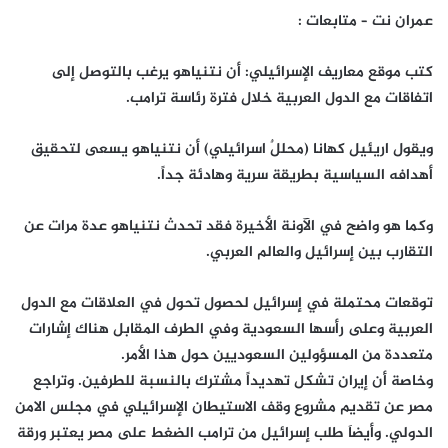
عمران نت – متابعات :
كتب موقع معاريف الإسرائيلي: أن نتنياهو يرغب بالتوصل إلى
اتفاقات مع الدول العربية خلال فترة رئاسة ترامب.
ويقول اریئیل کهانا (محللٌ اسرائيلي) أن نتنياهو يسعى لتحقيق
أهدافه السياسية بطريقة سرية وهادئة جداً.
وكما هو واضح في الآونة الأخيرة فقد تحدث نتنياهو عدة مرات عن
التقارب بين إسرائيل والعالم العربي.
توقعات محتملة في إسرائيل لحصول تحول في العلاقات مع الدول
العربية وعلى رأسها السعودية وفي الطرف المقابل هناك إشارات
متعددة من المسؤولين السعوديين حول هذا الأمر.
وخاصة أن إيران تشكل تهديداً مشترك بالنسبة للطرفين. وتراجع
مصر عن تقديم مشروع وقف الاستيطان الإسرائيلي في مجلس الامن
الدولي. وأيضاَ طلب إسرائيل من ترامب الضغط على مصر يعتبر ورقة