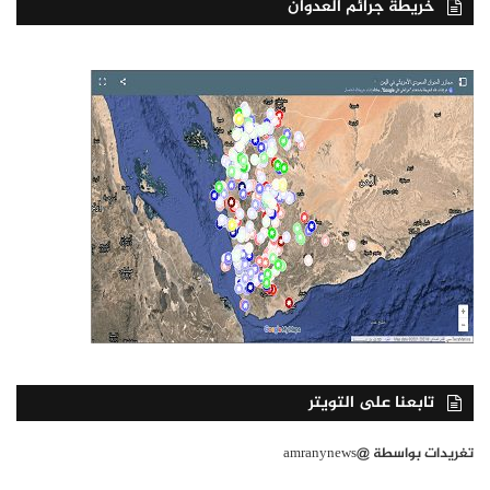
خريطة جرائم العدوان
تابعنا على التويتر
تغريدات بواسطة @amranynews