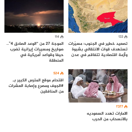
114
133
تصعيد خطير في الجنوب: مسيّرات
الموجة 27 من “الوعد الصادق 4”..
تستهدف قوات الانتقالي بشبوة
صواريخ ومسيرات إيرانية تضرب
وأزمة اقتصادية تتفاقم في عدن
حيفا وقواعد أمريكية في
المنطقة
524
اقتحام موقع المترس الكبير بـ
#الجوف ومصرع وإصابة العشرات
من المنافقين
1٬377
الامارات تهدد السعوديه
بالانسحاب من الحرب