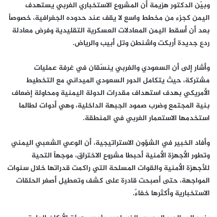
وبيّن الدكتور هزيمة أن المشروع الاستخباري الغربي يستهدف
اليمن كجزء من مخطط واسع لا يقف عند حدوده الجغرافية، خصوصاً
بعد أن أسقط اليمن المعادلات العسكرية التقليدية وفرض معادلة
ردع جديدة أربكت واشنطن وتل أبيب والرياض.
وأشار إلى أن السعودي والغربي ينسّقان في غرفة عمليات
مشتركة، حيث يتكامل الدور السعودي الميداني مع التخطيط
الأمريكي بهدف استهداف مقدرات الدولة اليمنية ومحاولة إضعاف
بنية المجتمع وضرب صمود الجبهة الداخلية، وهي أدوات لطالما
استخدمها الاستعمار الغربي في المنطقة.
وأفاد الخبير في الشؤون الاستراتيجية، أن الوعي الشعبي اليمني
وتطور الأجهزة الأمنية أحبطا مشروع الاختراق، موجهاً التحية
للأجهزة الأمنية والقوات المسلحة التي راكمت قدراتها خلال سنوات
المواجهة، حتى أصبحت قادرة على كشف وتعطيل أصغر الحلقات
الاستخبارية وأكثرها خفاءً.