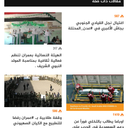
مقالات ذات صلة
587
اغتيال نجل القيادي الجنوبي
بجاش الأغبري في #عدن_المحتلة
317
الهيئة النسائية بعمران تنظم
فعالية ثقافية بمناسبة المولد
النبوي الشريف .
586
1٬419
وقفة طلابية بـ #عمران رفضا
اوباما يطالب بالتخلي فوراً عن
للتطبيع مع الكيان الصهيوني
دعم السعودية في الحرب على