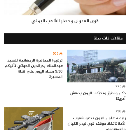
قوى العدوان وحصار الشعب اليمني
مقالات ذات صلة
505
ترقبوا المحاضرة الرمضانية للسيد
عبدالملك بدرالدين الحوثي تأتيكم
9:30 مساء اليوم على قناة
المسيرة
225
ذكاء وتطوّر وتكيّف: اليمن يدهش
أمريكا
288
رابطة علماء اليمن تدعو شعوب
الأمة لاتخاذ موقف قوي لردع الكيان
والصهيوني