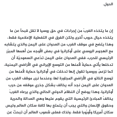
الدول.
إن ما يتخذه الغربُ من إجراءات في حق روسيا لا تقل قبحاً عن ما
يتخذه حيال حروب أُخرى ولكن الفرق في التغطية الإعلامية فقط،
وهذا يتضح في موقف الغرب من العدوان على اليمن والذي يتشابه
مع الهجوم الروسي على أُوكرانيا في بعض الأوجه من أهمها المبرّر
الرئيسي للحرب، ففي العدوان على اليمن تدّعي السعوديّة أن
تدخلها يأتي حمايةً لأمنها من التوسع الإيراني في الأراضي اليمنية،
كما تزعمُ، وروسيا تقول إنها تدخلت في أُوكرانيا حماية لأمنها من
توسع الناتو في الأراضي المجاورة لها، وعندما نرى موقف الغرب من
العدوان على اليمن نجد أنه يخالف بشكل جذري موقفه من حرب
أُوكرانيا، وهذا يوضح أن النظامَ الدولي الحالي والذي يرعاه الغربُ
يخالفُ المبادئ الرئيسية التي يقوم عليها وهي العدالة والحرية
وحقوق الإنسان والتي يجب أن يتمتع بها كافة سكان العالم وليس
سكان أمريكا وأُورُوبا فقط، ولذك فعلى شعوب العالم أن تبحثَ عن