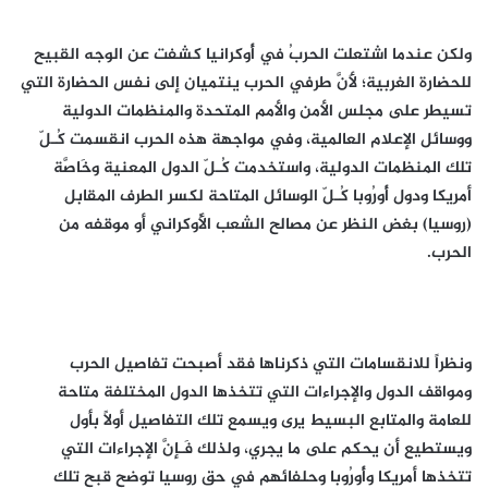
ولكن عندما اشتعلت الحربُ في أُوكرانيا كشفت عن الوجه القبيح
للحضارة الغربية؛ لأَنَّ طرفي الحرب ينتميان إلى نفس الحضارة التي
تسيطر على مجلس الأمن والأمم المتحدة والمنظمات الدولية
ووسائل الإعلام العالمية، وفي مواجهة هذه الحرب انقسمت كُـلّ
تلك المنظمات الدولية، واستخدمت كُـلّ الدول المعنية وخَاصَّة
أمريكا ودول أُورُوبا كُـلّ الوسائل المتاحة لكسر الطرف المقابل
(روسيا) بغض النظر عن مصالح الشعب الأُوكراني أو موقفه من
الحرب.
ونظراً للانقسامات التي ذكرناها فقد أصبحت تفاصيل الحرب
ومواقف الدول والإجراءات التي تتخذها الدول المختلفة متاحة
للعامة والمتابع البسيط يرى ويسمع تلك التفاصيل أولاً بأول
ويستطيع أن يحكم على ما يجري، ولذلك فَـإنَّ الإجراءات التي
تتخذها أمريكا وأُورُوبا وحلفائهم في حق روسيا توضح قبح تلك