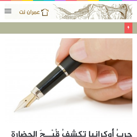
حربُ أُوكرانيا تكشفُ قُبْــحَ الحضارة