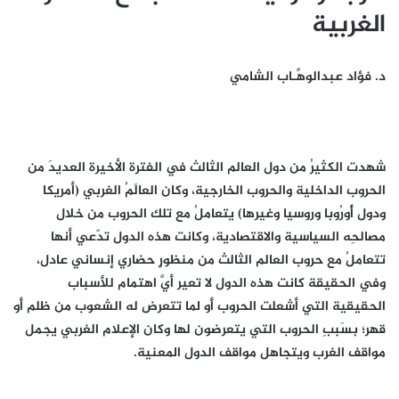
الغربية
د. فؤاد عبدالوهَّـاب الشامي
شهدت الكثيرُ من دول العالم الثالث في الفترة الأخيرة العديدَ من
الحروب الداخلية والحروب الخارجية، وكان العالَمُ الغربي (أمريكا
ودول أُورُوبا وروسيا وغيرها) يتعاملُ مع تلك الحروب من خلال
مصالحِه السياسية والاقتصادية، وكانت هذه الدول تدّعي أنها
تتعاملُ مع حروب العالم الثالث من منظورٍ حضاري إنساني عادل،
وفي الحقيقة كانت هذه الدول لا تعير أيَّ اهتمام للأسباب
الحقيقية التي أشعلت الحروب أَو لما تتعرض له الشعوب من ظلم أَو
قهر؛ بسَببِ الحروب التي يتعرضون لها وكان الإعلام الغربي يجمل
مواقف الغرب ويتجاهل مواقف الدول المعنية.