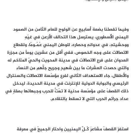
وفيما تفصلنا بضعة أسابيع عن الولوج للعام الثامن من الصمود
اليمني الأُسطوري، يسترسل هذا التحالف الأرعن في غيّهِ
ووحشيتهِ، في عدوانهِ وحصاره، للوطن اليمني عُمُـومًا، ولقطاع
الاتصالات على وجه الخصوص، ففي أقل من عشرين يوماً من مجزرة
العدوان على فرع الاتصالات في مدينة المحويت والحيّ المتاخم له
والتي حصدت العشرات ما بين شهيدٍ وجريح جلُّهم من النساء
والأطفال، جاء الاستهداف الثاني لفرع مؤسّسة الاتصالات والسنترال
الرئيسي والبوابة الدولية للإنترنت في مدينة الحديدة، ليدخل
ذلك القصفُ على مؤسّسة مدنية لا تمُتُّ للحرب وجبهاتها بصلةٍ في
عداد جرائم الحرب التي لا تسقط بالتقادم.
استفز القصفُ مشاعرَ كُـلِّ اليمنيين واحتار الجميعُ في معرفة