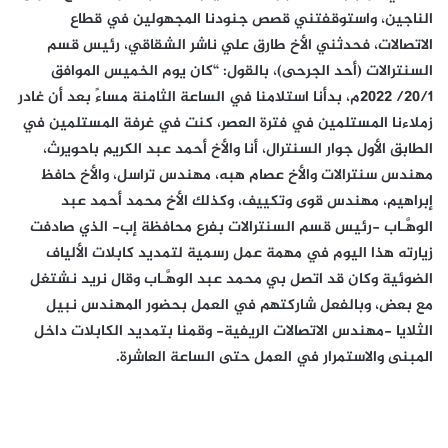
الناجين، واستوقفتني قصص جنودنا المجهولين في قطاع
الاتصالات، فحدثني الأخ طارق علي ناشر الشقاقي، رئيس قسم
السنترالات (أحد الجرحى)، بالقول: “كان يوم الخميس الموافق
20/1/ 2022م، بدأنا استلامنا في الساعة الثامنة مساءً بعد أن غادر
زملاءنا المستلمين في فترة العصر، كنت في غرفة المستلمين في
الطابق الأول جوار السنترال، أنا والأخ أحمد عبد الكريم باحويرث،
مهندس سنترالات والأخ عصام هبه، مهندس تراسل، والأخ حافظ
إبراهيم، مهندس قوى وتكييف، وكذلك الأخ محمد أحمد عبد
الوهَّـاب -رئيس قسم السنترالات بفرع محافظة إب- الذي صادفت
زيارته هذا اليوم في مهمة عمل رسمية لتمديد كابلات الألياف
الضوئية وكان قد اتصل بي محمد عبد الوهَّـاب وقال نريد نشتغل
مع بعض، وبالفعل شاركتهم في العمل بحضور المهندس نبيل
الثلايا -مهندس الاتصالات الريفية- وقمنا بتمديد الكابلات داخل
المبنى والاستمرار في العمل حتى الساعة العاشرة.