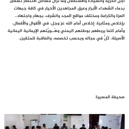
أجلِ الحرية والسيادة والاستقلال وما تزال مشاعل الانتصار تسقى
بدماء الشهداء الأبرار وعرق المجاهدين الأخيار في كافة جبهات
العزة والكرامة ومختلف مواقع المجد والشرف، بجهادٍ واجتهاد..
بإخلاص ومثابرة، إخلاص أمام الله عز وجل، في الأقوال والأفعال،
وأمام كلما يربطهم بوطنهم اليمني وهُــوِيَّتهم الإيمانية اليمانية
الأصيلة، كُلٌّ في مجاله وبحسب تخصصه، والعاقبة للمتقين.
صحيفة المسيرة