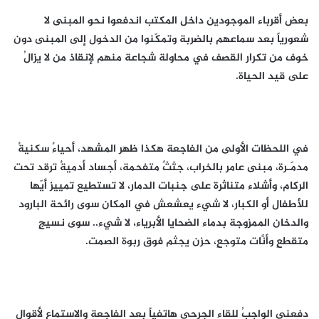
بعض أقرباء الموجودين داخل المكتب اندفعوا نحو المبنى لا
شعورياً بعد سماعهم بالضربة وتمكّنوا من الدخول إلى المبنى دون
خوف من تكرار القصف في محاولة شجاعة منهم لإنقاذ من لا يزالُ
على قيد الحياة.
في اللحظات الأولى من الفاجعة هكذا ظهر المشهد، أحياءٌ سكنيةٌ
مدمّـرة، مبنى عامر بالخراب، جثثٌ متفحمة، أجساد أدميةٌ ترقد تحت
الركام، وأشلاء متناثرة على جنبات الدمار، لا تستطيع تمييز أيّها
للأطفال أَو الكبار، لا شيء يعشعش في المكان سوى رائحة البارود
والدخان الممزوجة بدماء الضحايا الأبرياء، لا شيء.. سوى نسيجٍ
متقطعٍ وأنَّات متوجعٍ، حزن يجثم فوق ربوة الصمت.
دفعني الواجبُ للقاء الجرحى هاتفياً بعد الفاجعة والاستماع لأقوال