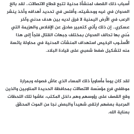
أسباب ذلك القصف لمنشأة مدنية تتبع قطاع الاتصالات.. لقد بالغ
العدوان في غيه ووحشيته، وأفلس في تحديد أهدافه وأخذ ينشر
الرعب في الأرض اليمنية لا فرق لديه بين هدف مدني وآخر
عسكري.. إن ذلك يأتي كتعبير صادق عن الإفلاس والهزيمة التي
مُني بها تحالف العدوان بمختلف جبهات القتال فلجأ إلى هذا
الأُسلُـوب الرخيص استهداف المنشآت المدنية في محاولة يائسة
منه لتشكيل ضغط شعبي على قيادة البلاد.
لقد كان يوماً مأساوياً ذلك المساء الذي عاش فصوله وبمرارة
موظفي فرع مؤسّسة الاتصالات بمحافظة الحديدة المناوبين والذين
وقع القصف على رؤوسهم وهم داخل المكتب، عاشوا تلك اللحظات
المرعبة بعضهم ارتقى شهيداً والبعض نجا من الموت المحقّق
بعناية الله.