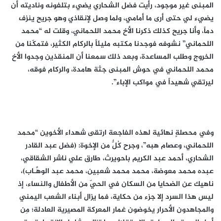
المبنى غير موجود، رأيت فضل الشحاري يضيء بتلفونه وناديته أن
يضيء لي حتى أرى ما أمامي، ولما وصل لإنقاذي وهو جريح ينزف
دماً، وأنا جريح كذلك ذكرنا الأخ محمد اللحماني، وقلت له “محمد
اللحماني” نشوفه فوجدنا مكتبه مليئاً بالركام الكثير، فتمكّنا من
الخروج وطلب المساعدة، وبعد ذلك سمعنا أن المنقذين وجدوا الأخ
محمد اللحماني في حوش المبنى جثة هامدة، والركام فوقه،
ليرتقي شهيداً في مواكب الإباء”.
وفي محصلةٍ نهائية لهذه الفاجعة ارتقى شهداء الأخوين “محمد
اللحماني، وعصام هبه”، وجرح كُلٌّ من الإخوة: (فضل عبد القادر
الشحاري، أحمد عبد الكريم باحويرث، طارق علي ناشر الشقاقي،
عبده محمد معوضة، محمد محمد شعبين، محمد عبد الوهَّـاب)،
ناهيك عن الضحايا من السكان في الحيّ من الأطفال والنساء، إذ
ليس هذا السرد إلا جزء من حكاية، فما يزال أبناء الشعب اليمني
والمجاهدون الأحرار يخوضون غمار المعركة المصيرية العادلة؛ مِن