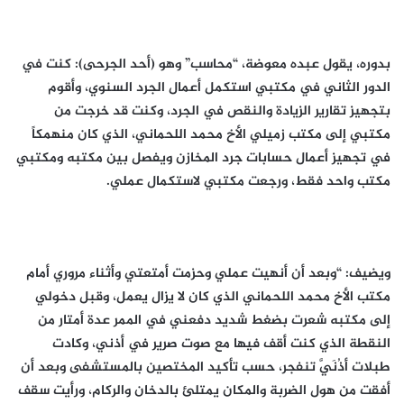
بدوره، يقول عبده معوضة، “محاسب” وهو (أحد الجرحى): كنت في
الدور الثاني في مكتبي استكمل أعمال الجرد السنوي، وأقوم
بتجهيز تقارير الزيادة والنقص في الجرد، وكنت قد خرجت من
مكتبي إلى مكتب زميلي الأخ محمد اللحماني، الذي كان منهمكاً
في تجهيز أعمال حسابات جرد المخازن ويفصل بين مكتبه ومكتبي
مكتب واحد فقط، ورجعت مكتبي لاستكمال عملي.
ويضيف: “وبعد أن أنهيت عملي وحزمت أمتعتي وأثناء مروري أمام
مكتب الأخ محمد اللحماني الذي كان لا يزال يعمل، وقبل دخولي
إلى مكتبه شعرت بضغط شديد دفعني في الممر عدة أمتار من
النقطة الذي كنت أقف فيها مع صوت صرير في أذني، وكادت
طبلات أذُنَيَّ تنفجر، حسب تأكيد المختصين بالمستشفى وبعد أن
أفقت من هول الضربة والمكان يمتلئ بالدخان والركام، ورأيت سقف