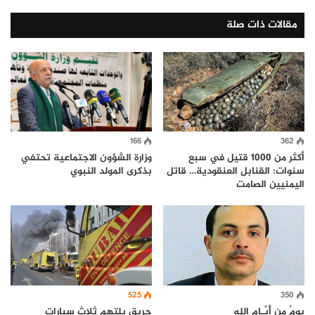
مقالات ذات صلة
166
362
أكثر من 1000 قتيل في سبع
وزارة الشؤون الاجتماعية تحتفي
سنوات: القنابل العنقودية… قاتل
بذكرى المولد النبوي
اليمنيين الصامت
525
350
يومٌ من أَيَّـام الله
حريق يلتهم ثلاث سيارات