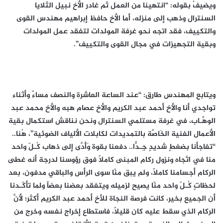
ويضيفُ بقوله: “انتهينا من العمل ثم غادر الأخ نبيل الثلايا
السنترال وذهب إلى منزله، أما الأخ حافظ إبراهيم مهندس القوى
والتكييف، فقد اتجه نحو غرفة المولدات لتفقد عمل المولدات
وبقية التجهيزات في مجال القوى والتكييف”.
ويتابع المهندس طارق: “عند الساعة العاشرة والنصف مساءً وأثناء
تواجدي أنا والأخ أحمد عبد الكريم والأخ عصام هبه والأخ محمد عبد
الوهَّـاب، في غرفة مستلمي السنترال ونحن نناقش استكمال بقية
الأعمال الفنية الخَاصَّة بالتمديدات لكابلات الألياف الضوئية”، هُنا..
“تفاجأنا بضغطٍ شديدٍ جِـدًّا.. دفعنا بقوة وَأَدَّى إلى ذهاب كُـلّ واحد
منا في اتّجاه ونزول ركام المبنى كاملاً فوق رؤوسنا لدرجة أنه غطى
الركام أجسامنا كاملاً، ولم يبق منّا سوى الرأس والباقي مدفون، بعد
لحظاتٍ كُـلّ واحد منّا يصيح لزميله ويتفقد بعضنا بعضاً ولما تأكّـدنا
أن الجميع بخير، كانت فرصة النجاة للأخ أحمد عبد الكريم أكثر؛ لأَنَّ
الركام الذي سقط عليه كان قليلاً، فاستطاع إخراج نفسه وخرج من