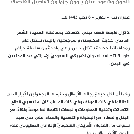
ناجون وشهود عيان يروون جزءاً من تفاصيل الفاجعة:
عمران نت – تقارير – 8 رجب 1443 هــ
لا تزالُ فاجعةُ قصف مبنى الاتصالات بمحافظة الحديدة الشهر
الماضي، حديثَ المكلومين والموجوعين باليمن بشكل عام
ومحافظة الحديدة بشكل خاص، وهي واحدةٌ من سلسلة جرائم
طويلة لتحالف العدوان الأمريكي السعوديّ الإماراتي ضد المدنيين
في اليمن.
وكما أن لكل جبهةٍ رجالَها الأبطال وجنودَها المجهولين الأبرارَ الذين
انطلقوا في ذات الموقف وفي ذات المسار، كان لمنتسبي قطاع
الاتصالات وتقنية المعلومات والجهات التابعة لها موعدٌ ولقاءٌ، مع
البذل والعطاء، مع البطولة والتضحية والفداء، على مدى سبع
سنوات من العدوان الأمريكي السعوديّ الإماراتي الصهيوني على
اليمن (الأرض والإنسان).