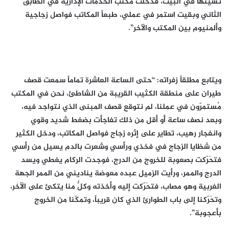
نسيتها في البيت، فدخلت مكتب الخدمات الإدارية في الطابق
الثاني وبقيت استمر في عملي، طبعاً المكاتب فواصل زجاجية
وألمنيوم بين المكتب والآخر”.
ويتابع مطلقاً زفراته: “حتى الساعة العاشرة تماماً سمعت قصف
طيران على منطقة الكثيب القريبة من الشاطئ، نحن في المكتب
مُستمرّون في عملنا، لم نتوقع قصف المبنى الذي نتواجد فيه،
وبعد نصف ساعة أَو أقل من ذلك تفاجأت بضغط شديد وقوي
وانفجار رهيب، تطاير على إثره زجاج فواصل المكاتب، ودخل الكثير
من شظايا الزجاج في فخذي ورأسي وشعرت بالدم يسيل من رأسي
فتحَرّكت بصعوبة للخروج من الدرج، فوجدت الركام يغطي ويسد
الدرج والممر، ورأيت الزميل عبده معوضة يناديني من الممر الجهة
الغربية وهو مصاب، فتحَرّكت إليه وأخذته وكلٌّ منا يتكئ على الآخر،
وتحَرّكنا إلى باب الطوارئ الذي كان قريباً، وتمكّنا من الخروج
بأعجوبة”.