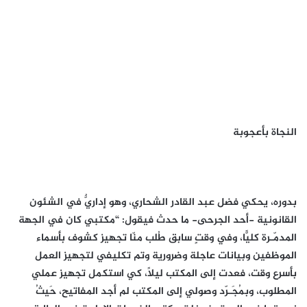
النجاة بأعجوبة
بدوره، يحكي فضل عبد القادر الشحاري، وهو إداريٌّ في الشئون
القانونية -أحد الجرحى- ما حدث فيقول: “مكتبي كان في الجهة
المدمّـرة كليًّا، وفي وقتٍ سابق طُلب منّا تجهيز كشوف بأسماء
الموظفين وبيانات عاجلة وضرورية وتم تكليفي لتجهيز العمل
بأسرع وقت، فعدت إلى المكتب ليلاً، كي استكمل تجهيز عملي
المطلوب، وبمُجَـرّد وصولي إلى المكتب لم أجد المفاتيح، حَيثُ