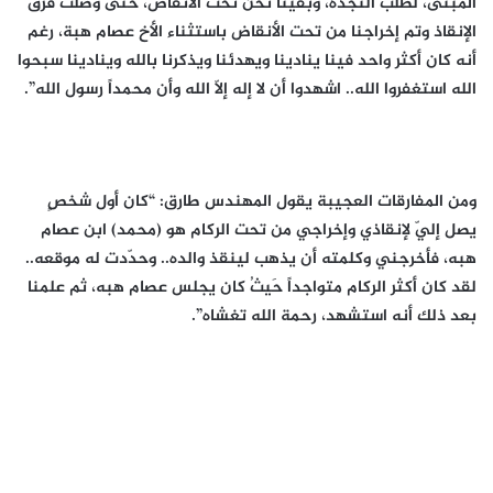
المبنى، لطلب النجدة، وبقينا نحن تحت الأنقاض، حتى وصلت فرق
الإنقاذ وتم إخراجنا من تحت الأنقاض باستثناء الأخ عصام هبة، رغم
أنه كان أكثر واحد فينا ينادينا ويهدئنا ويذكرنا بالله وينادينا سبحوا
الله استغفروا الله.. اشهدوا أن لا إله إلاّ الله وأن محمداً رسول الله”.
ومن المفارقات العجيبة يقول المهندس طارق: “كان أول شخصٍ
يصل إليّ لإنقاذي وإخراجي من تحت الركام هو (محمد) ابن عصام
هبه، فأخرجني وكلمته أن يذهب لينقذ والده.. وحدّدت له موقعه..
لقد كان أكثر الركام متواجداً حَيثُ كان يجلس عصام هبه، ثم علمنا
بعد ذلك أنه استشهد، رحمة الله تغشاه”.