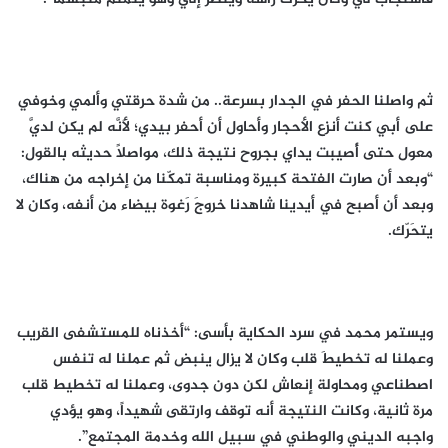
ثم واصلنا الحفر في الجدار بسرعة.. من شدة حرقتي وألمي وخوفي
على أبي كنت أنزع الأحجار وأحاول أن أحفر بيدي؛ لأَنَّه لم يكن لديَّ
معول حتى أُصيبت يداي بجروح نتيجة ذلك، مواصلاً حديثه بالقول:
“وبعد أن صارت الفتحة كبيرة ومناسبة تمكّنا من إخراجه من هناك،
وبعد أن أصبح في أيدينا شاهدنا خروجَ رَغوة بيضاء من أنفه، وكان لا
يتحَرّك.
ويستمر محمد في سرد الحكاية بأسى: “أخذناه للمستشفى القريب
وعملنا له تخطيطَ قلب وكان لا يزال ينبض ثم عملنا له تنفس
اصطناعي ومحاولة إنعاش لكن دون جدوى، وعملنا له تخطيط قلب
مرة ثانية، وكانت النتيجة أنه توقف وارتقى شهيداً، وهو يؤدي
واجبه الديني والوطني في سبيل الله وخدمة المجتمع”.