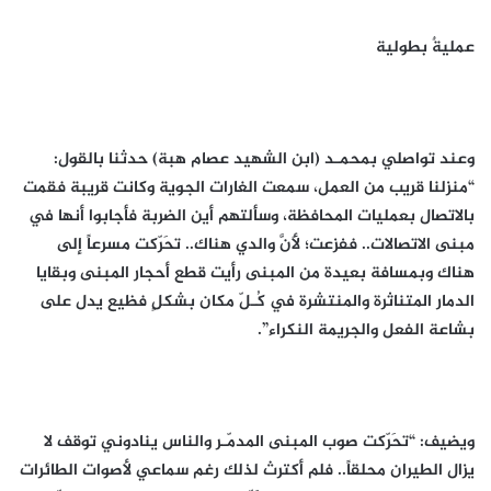
عمليةٌ بطولية
وعند تواصلي بمحمـد (ابن الشهيد عصام هبة) حدثنا بالقول:
“منزلنا قريب من العمل، سمعت الغارات الجوية وكانت قريبة فقمت
بالاتصال بعمليات المحافظة، وسألتهم أين الضربة فأجابوا أنها في
مبنى الاتصالات.. ففزعت؛ لأَنَّ والدي هناك.. تحَرّكت مسرعاً إلى
هناك وبمسافة بعيدة من المبنى رأيت قطع أحجار المبنى وبقايا
الدمار المتناثرة والمنتشرة في كُـلّ مكان بشكلٍ فظيع يدل على
بشاعة الفعل والجريمة النكراء”.
ويضيف: “تحَرّكت صوب المبنى المدمّـر والناس ينادوني توقف لا
يزال الطيران محلقاً.. فلم أكترث لذلك رغم سماعي لأصوات الطائرات