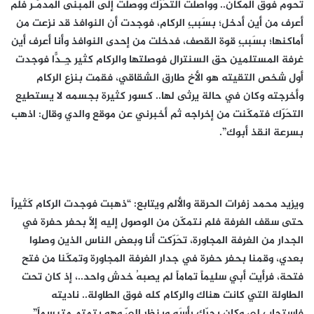
تحوم فوق المكان.. وواصلت التحَرّك ووصلت إلى المبنى المدمّـر فلم
أعرف من أين أدخل؛ بسَببِ الركام، فوجدت أن النوافذ قد نزعت من
أماكنها؛ بسَببِ قوة القصف، فدخلت من إحدى النوافذ وأنا أعرف أين
غرفة المستلمين حق السنترال فوصلتها والركام كثير جِـدًّا فوجدت
أول شخص التقيته هو الأخ طارق الشقاقي، فقمت بنزع الركام
وأخرجته وكان في حالة يرثى لها.. كسور كثيرة بجسمه لا يستطيع
التحَرّك فتمكّنت من إخراجه ثم أخبرني عن موقع والدي وقال: اذهب
بسرعة انقذ أبوك”.
ويزيد محمد زفرات الحرقة والألم ويتابع: “ذهبت فوجدت الركام كَثيراً
حتى سقف الغرفة فلم نتمكّن من الوصول إليه إلاّ بحفر حفرة في
الجدار من الغرفة المجاورة، تحَرّكت أنا وبعض الناس الذين وصلوا
بعدي، وقمنا بحفر حفرة في جدار الغرفة المجاورة وتمكّنا من فتح
فتحة، فرأيت أبي سليماً تماماً لم يصبهُ خدش واحد..، إذ كان تحت
الطاولة التي كانت هناك والركام كله فوق الطاولة.. ناديته
فاستجاب لي وكان يحرّك رأسَه وينظر إليّ وهو يتمتم متبسماً”.