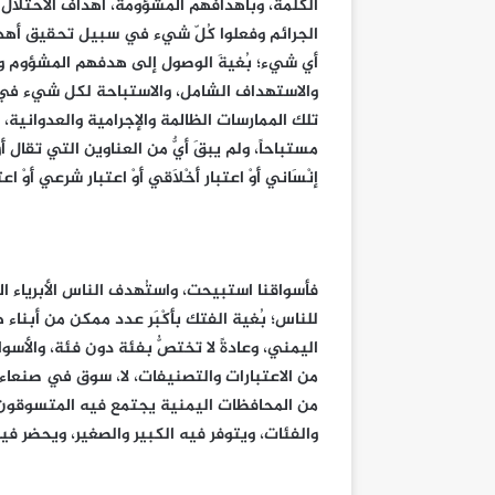
الكلمة، وبأهدافهم المشؤومة، أهداف الاحتلال و
الجرائم وفعلوا كُلّ شيء في سبيل تحقيق أهدافه
أي شيء؛ بُغيةَ الوصول إلى هدفهم المشؤوم وال
والاستهداف الشامل، والاستباحة لكل شيء في 
تلك الممارسات الظالمة والإجرامية والعدوانية، 
مستباحاً، ولم يبقَ أيٌّ من العناوين التي تقال 
إنْسَاني أَوْ اعتبار أَخْلَاقي أَوْ اعتبار شرعي أَوْ اع
فأسواقنا استبيحت، واستُهدف الناس الأبرياء 
للناس؛ بُغية الفتك بأَكْبَر عدد ممكن من أبنا
اليمني، وعادةً لا تختصُّ بفئة دون فئة، والأسواق
من الاعتبارات والتصنيفات، لا، سوق في صنعاء أَوْ 
من المحافظات اليمنية يجتمع فيه المتسوقون 
والفئات، ويتوفر فيه الكبير والصغير، ويحضر في