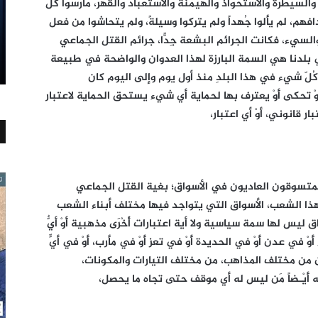
السيطرة والاستحواذ والهيمنة والاستعباد والقهر، مارسوا كُلّ
م، لم يألوا جُهداً ولم يتركوا وسيلةً، ولم يتحاشوا من فعل
سيء، فكانت الجرائم البشعة جِدًّا، جرائم القتل الجماعي
بلدنا هي السمة البارزة لهذا العدوان والواضحة في طبيعة
كُلّ شيء في هذا البلدِ منذ أول يوم وإلى اليوم كان
أَوْ تحكى أَوْ يعترف بها لحماية أي شيء يستحق الحماية لاعتبار
تبار قانوني، أَوْ أي اعتبار،
المتسوقون العاديون في الأسواق؛ بغية القتل الجماعي
ء هذا الشعب، الأسواق التي يتواجد فيها مختلف أبناء الشعب
 ليس لها سمة سياسية ولا أية اعتبارات أُخْرَى مذهبية أَوْ أيٌّ
في عدن أَوْ في الحديدة أَوْ في تعز أَوْ في مأرب، أَوْ في أيٍّ
من مختلف المذاهب، من مختلف التيارات والمكونات،
ه أَيْـضاً مَن ليس له أي موقف حتى تجاه ما يحصل،