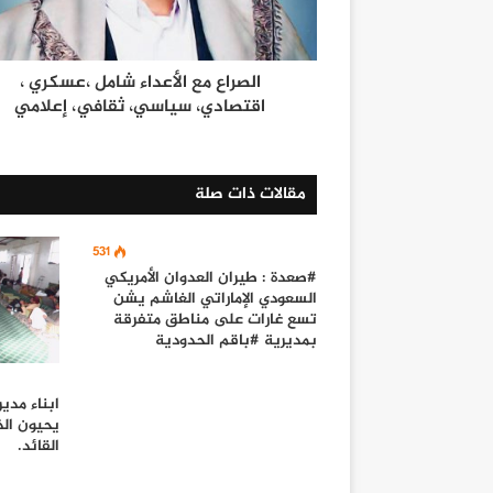
الصراع مع الأعداء شامل ،عسكري ،
اقتصادي، سياسي، ثقافي، إعلامي
مقالات ذات صلة
531
#صعدة : طيران العدوان الأمريكي
السعودي الإماراتي الغاشم يشن
تسع غارات على مناطق متفرقة
بمديرية #باقم الحدودية
ابناء مدي
يحيون ال
القائد.