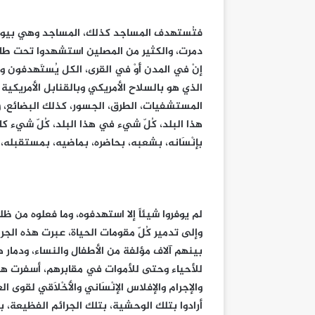
فتُستهدف المساجد كذلك، المساجد وهي بيوت ا
دمرت، والكثير من المصلين استشهدوا تحت طائلة
إنْ في المدن أَوْ في القرى، الكل يُستَهدفون 
الذي هو بالسلاح الأمريكي وبالقنابل الأمريكية وال
المستشفيات، الطرق، الجسور، كذلك البضائع، وم
هذا البلد، كُلّ شيء في هذا البلد، كُلّ شيء كا
بإنْسَانه، بشعبه، بحاضره، بماضيه، بمستقبله،
لم يوفروا شيئاً إلا استهدفوه، وما فعلوه من 
وإلى تدمير كُلّ مقومات الحياة، عبرت هذه الج
بينهم آلاف مؤلفة من الأطفال والنساء، ودمار 
للأحياء وحتى للأموات في مقابرهم، أسفرت هذ
والإجرام والإفلاس الإنْسَاني والأَخْلَاقي لق
أرادوا بتلك الوحشية، بتلك الجرائم الفظيعة، ب