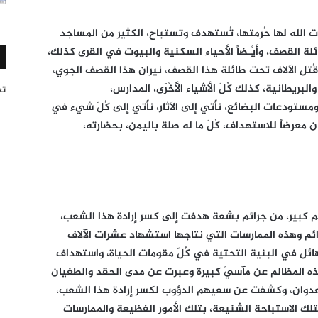
لله لها حُرمتها، تُستهدف وتستباح، الكثير من المساجد
 القصف، وأَيْـضاً الأحياء السكنية والبيوت في القرى كذلك،
وقُتل الآلاف تحت طائلة هذا القصف، نيران هذا القصف الجوي،
بريطانية، كذلك كُلّ الأشياء الأُخْرَى، المدارس،
تغر
ستودعات البضائع، نأتي إلى الآثار، نأتي إلى كُلّ شيء في
ن معرضاً للاستهداف، كُلّ ما له صلة باليمن، بحضارته،
ظلم كبير، من جرائم بشعة هدفت إلى كسر إرادة هذا الشعب،
رائم وهذه الممارسات التي نتاجها استشهاد عشرات الآلاف
هائل في البنية التحتية في كُلّ مقومات الحياة، واستهداف
ه المظالم عن مآسيَ كبيرة وعبرت عن مدى الحقد والطغيان
وى العدوان، وكشفت عن سعيهم الدؤوب لكسر إرادة هذا الشعب،
تلك الاستباحة الشنيعة، بتلك الأمور الفظيعة والممارسات