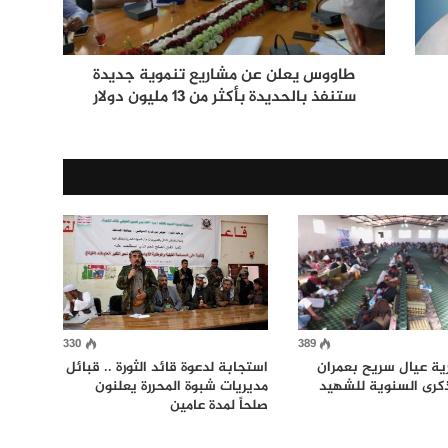
طاووس يعلن عن مشاريع تنموية جديدة
ستنفذ بالحديدة بأكثر من 13 مليون دولار
330
389
رية عيال سريح بعمران
استجابة لدعوة قائد الثورة .. قبائل
ذكرى السنوية للشهيد
مديريات شبوة المحررة يعلنون
صلحاً لمدة عامين