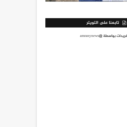
تابعنا على التويتر
يدات بواسطة @amranynews