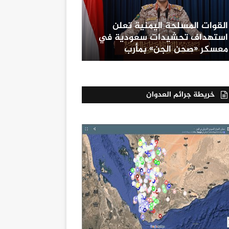
القوات المسلحة اليمنية تعلن
استهداف تحشيدات سعودية في
معسكر «صحن الجن» بمأرب
خريطة جرائم العدوان