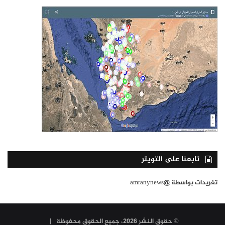
تابعنا على التويتر
تغريدات بواسطة @amranynews
© حقوق النشر 2026، جميع الحقوق محفوظة |