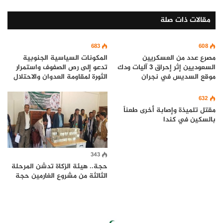
مقالات ذات صلة
683
608
مصرع عدد من العسكريين
المكونات السياسية الجنوبية
السعوديين إثر إحراق 3 آليات ودك
تدعو إلى رص الصفوف واستمرار
موقع السديس في نجران
الثورة لمقاومة العدوان والاحتلال
632
مقتل تلميذة وإصابة أخرى طعناً
بالسكين في كندا
343
حجة.. هيئة الزكاة تدشن المرحلة
الثالثة من مشروع الغارمين حجة