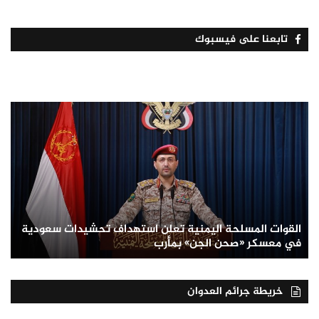
تابعنا على فيسبوك
القوات المسلحة اليمنية تعلن استهداف تحشيدات سعودية
في معسكر «صحن الجن» بمأرب
خريطة جرائم العدوان