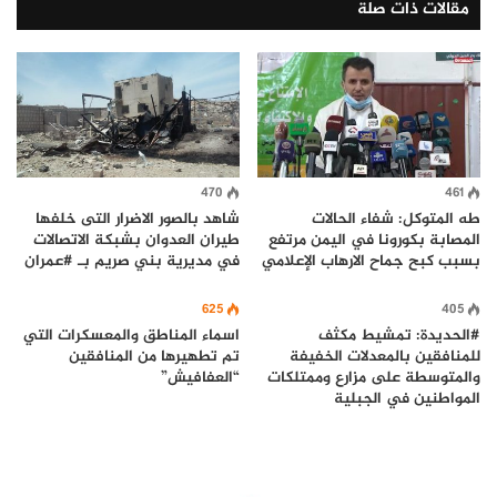
مقالات ذات صلة
470
461
طه المتوكل: شفاء الحالات
شاهد بالصور الاضرار التى خلفها
المصابة بكورونا في اليمن مرتفع
طيران العدوان بشبكة الاتصالات
بسبب كبح جماح الارهاب الإعلامي
في مديرية بني صريم بـ #عمران
625
405
#الحديدة: تمشيط مكثف
اسماء المناطق والمعسكرات التي
للمنافقين بالمعدلات الخفيفة
تم تطهيرها من المنافقين
والمتوسطة على مزارع وممتلكات
“العفافيش”
المواطنين في الجبلية