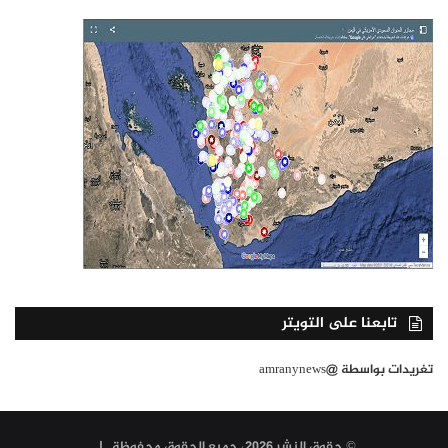
تابعنا على التويتر
تغريدات بواسطة @amranynews
© حقوق النشر 2026، جميع الحقوق محفوظة |