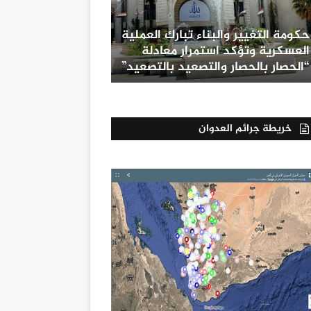
حكومة التغيير والبناء تبارك العملية
العسكرية وتؤكد استمرار معادلة
“الحصار بالحصار والتصعيد بالتصعيد”
خريطة جرائم العدوان