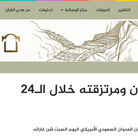
التقارير
الحوارات
مركز الوسائط
تحليلات
من هدي القرآن
مستجدات العدوان ومرتزقته خلال الـ24
اصل طيران العدوان السعودي الأمريكي اليوم السبت شن غاراته