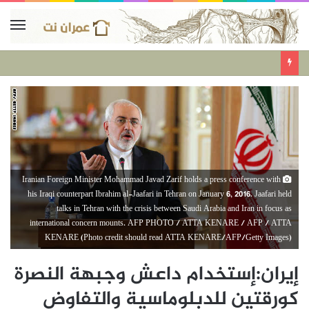
Iranian Foreign Minister Mohammad Javad Zarif holds a press conference with
his Iraqi counterpart Ibrahim al-Jaafari in Tehran on January 6, 2016. Jaafari held
talks in Tehran with the crisis between Saudi Arabia and Iran in focus as
international concern mounts. AFP PHOTO / ATTA KENARE / AFP / ATTA
KENARE (Photo credit should read ATTA KENARE/AFP/Getty Images)
إيران:إستخدام داعش وجبهة النصرة
كورقتين للدبلوماسية والتفاوض