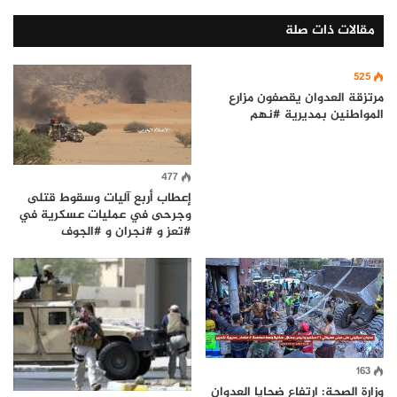
مقالات ذات صلة
525
مرتزقة العدوان يقصفون مزارع
المواطنين بمديرية #نهم
477
إعطاب أربع آليات وسقوط قتلى
وجرحى في عمليات عسكرية في
#تعز و #نجران و #الجوف
163
وزارة الصحة: ارتفاع ضحايا العدوان