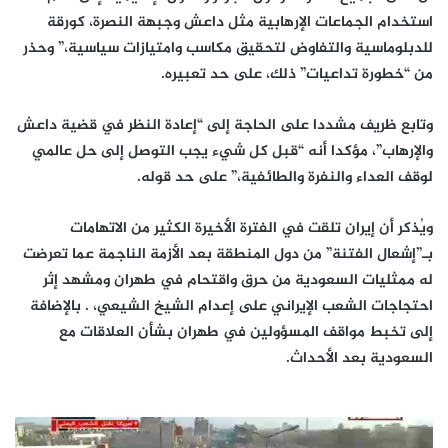
استخدام الجماعات الإرهابية مثل داعش وجبهة النصرة، كورقة
للدبلوماسية والتفاوض لتحقيق مكاسب وامتيازات سياسية،” وحذر
من “خطورة تداعيات” ذلك، على حد تعبيره.
وتابع ظريف مشددا على الحاجة إلى “إعادة النظر في قضية داعش
والإرهاب”، مؤكدا أنه “قبل كل شيء يجب التوصل إلى حل عالمي
لوقف العداء والنفرة والطائفية،” على حد قوله.
ويُذكر أن إيران تلقت في الفترة الأخيرة الكثير من الاتهامات
بـ”إشعال الفتنة” من دول المنطقة بعد الأزمة الناجمة عما تعرضت
له ممثليات السعودية من حرق واقتحام في طهران ومشهد إثر
احتجاجات الشعب الإيراني على إعدام الشيخ الشيعي، . بالإضافة
إلى تخبط مواقف المسؤولين في طهران بشأن العلاقات مع
السعودية بعد الأحداث.