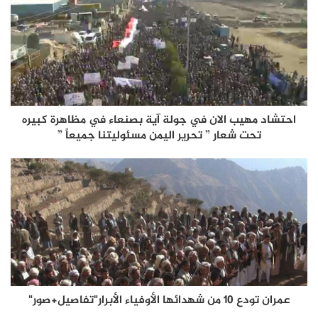
احتشاد مهيب الان في جولة آية بصنعاء في مظاهرة كبيره
تحت شعار ” تحرير اليمن مسئوليتنا جميعاً ”
عمران تودع 10 من شهدائها الأوفياء الأبرار"تفاصيل+صور"