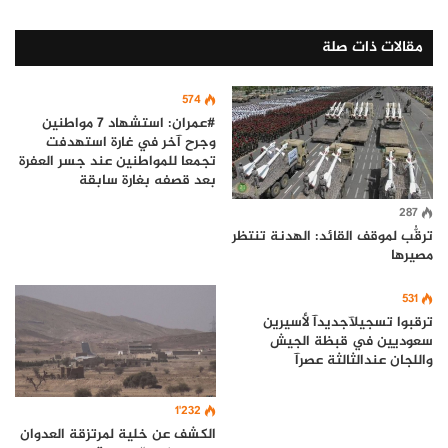
مقالات ذات صلة
574
#عمران: استشهاد 7 مواطنين
وجرح آخر في غارة استهدفت
تجمعا للمواطنين عند جسر العفرة
بعد قصفه بغارة سابقة
287
ترقُّب لموقف القائد: الهدنة تنتظر
مصيرها
531
ترقبوا تسجيلآجديدآ لأسيرين
سعوديين في قبظة الجيش
واللجان عندالثالثة عصرآ
1٬232
الكشف عن خلية لمرتزقة العدوان