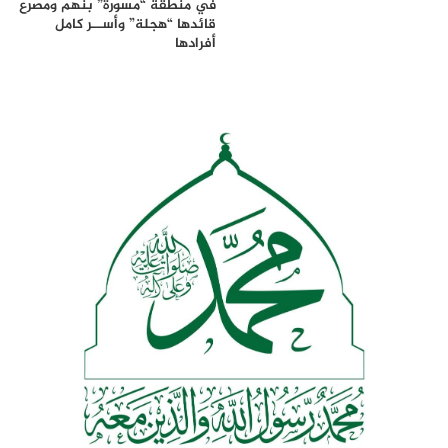
في منطقة “مسورة” بنهم ومصرع
قائدها “هجلة” وأســر كامل
أفرادها