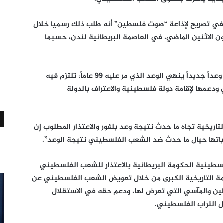
 في تصريح لإذاعة “صوت فلسطين” أنه طلب ذلك رسميا خلال
 الاثنين الماضي، في العاصمة البريطانية لندن، حسبما
وقال الوزير: “طالبنا الجانب البريطاني أن يصدر وعداً جديداً ينهي الوعد الذي مر عليه 99 عاماً، تلتزم فيه
ودعمها لإقامة دولة فلسطينية والاعتراف بالدولة
تاريخية تجاه ما حدث نتيجة وعد بلفور والاعتذار المطلوب إن
اتها حيال ما حدث ضد الشعب الفلسطيني نتيجة الوعد”.
لفلسطينية الحكومة البريطانية بالاعتذار للشعب الفلسطيني
مة التاريخية الكبرى من خلال تعويض الشعب الفلسطيني عن
ين والمآسي التي تعرض لها، ودعم حقه في الاستقلال
ل التراب الفلسطيني.