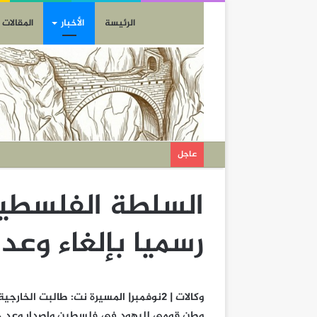
الرئيسة
الأخبار
المقالات
عاجل
السلطة الفلسطين
رسميا بإلغاء وعد 
وكالات | 2نوفمبر| المسيرة نت: طالبت ال
وطن قومي لليهود في فلسطين وإصدار وعد 