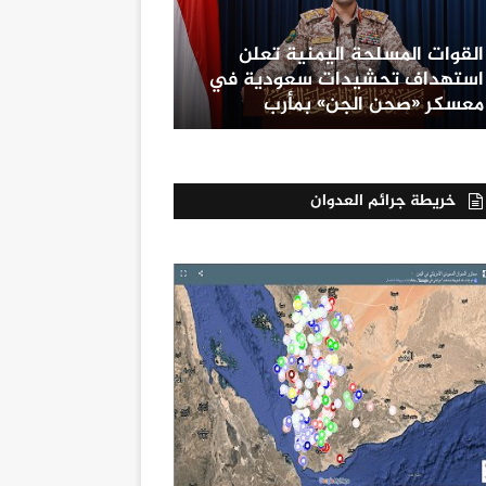
القوات المسلحة اليمنية تعلن
استهداف تحشيدات سعودية في
معسكر «صحن الجن» بمأرب
خريطة جرائم العدوان