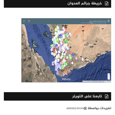
خريطة جرائم العدوان
تابعنا على التويتر
تغريدات بواسطة @amranynews