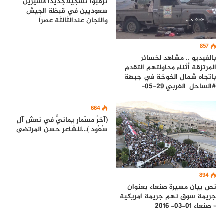
ترقبوا تسجيلآجديدآ لأسيرين
سعوديين في قبظة الجيش
واللجان عندالثالثة عصرآ
857
بالفيديو .. مشاهد لخسائر
المرتزقة أثناء محاولتهم التقدم
باتجاه شمال الخوخة في جبهة
#الساحل_الغربي 29-05-
664
(آخرُ مسْمارٍ يمانيٍّ في نعشِ آلِ
سُعُود )…للشاعر حسن المرتضى
894
نص بيان مسيرة صنعاء بعنوان
جريمة سوق نهم جريمة امريكية
– صنعاء 01-03- 2016