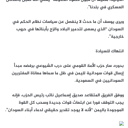
العسكري في بلدنا”.
ويرى يوسف أن ما حدث لا ينفصل عن سياسات نظام الحكم في
السودان “الذي يسعى لتدمير البلاد والزج بأبنائها في حروب
خارجية”.
انتهاك للسيادة
بدوره، سار حزب الأمة القومي على درب الشيوعي برفضه مبدأ
إرسال قوات سودانية لليمن في ظل ما سماها معاناة المغتربين
السودانيين في السعودية.
ووفق الفريق المتقاعد صديق إسماعيل نائب رئيس الحزب، فإنه
يجب التوقف فورا عن ابتعاث قوات جديدة وسحب كل القوة
الموجودة باليمن “لأنه لا يوجد تقدير حقيقي لدماء أبناء السودان”.