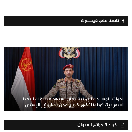
تابعنا على فيسبوك
القوات المسلحة اليمنية تعلن استهداف ناقلة النفط
السعودية “Daisy” في خليج عدن بصاروخ باليستي
خريطة جرائم العدوان