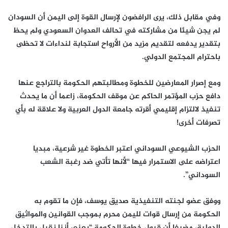
وفي مقابل ذلك، يرى الرافضون لإرسال القوة إلى اليمن أن السودان
لم يجن شيئا من مشاركته في تحالف العدوان السعودي ولم يحظ
بتقدير يدفعه لتقديم مزيد من الأرواح استجابة لنداءات لا تحظى
باحترام المجتمع الدولي.
ومع إصرار المعارضين للخطوة ومطالبتهم الحكومة بالتراجع عنها
دافع حزب المؤتمر الحاكم عن موقف الحكومة، زاعما أن ما يحدث
تنفيذ لالتزام إقليمي أقرته جامعة الدول العربية ولا علاقة له بأي
تصرفات أخرى!
الحزب الشيوعي السوداني اعتبر الخطوة غير شرعية، مبديا
اعتراضه على الاستمرار فيها “لأنها تأتي ضد رغبة الشعب
السوداني”.
ووفق عضو لجنته التنفيذية صديق يوسف، فإن ما تقوم به
الحكومة من إرسال قوات لليمن محرم بموجب القوانين والمواثيق
الدولية، مضيفا أن قبول خطوة الحكومة “يعني أننا نقبل بالتدخل