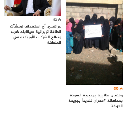
92
عراقجي: أي استهداف لمنشآت
الطاقة الإيرانية سيقابله ضرب
مصالح الشركات الأمريكية في
المنطقة
553
وقفتان طلابية بمديرية السودة
بمحافظة #عمران تنديداً بجريمة
الخوخة.