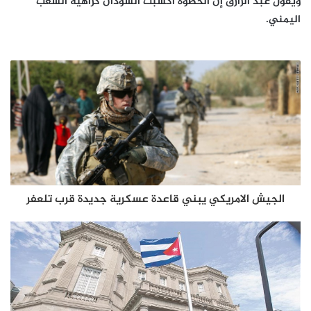
ويقول عبد الرازق إن الخطوة أكسبت السودان كراهية الشعب
اليمني.
الجیش الامریكي يبني قاعدة عسكرية جديدة قرب تلعفر