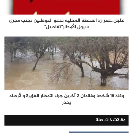
عاجل..عمران: السلطة المحلية تدعو الموطنين تجنب مجرى
سيول الأمطار"تفاصيل"
وفاة 16 شخصا وفقدان 2 آخرين جراء الامطار الغزيرة والأرصاد
يحذر
مقالات ذات صلة