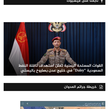
تابعنا على فيسبوك
القوات المسلحة اليمنية تعلن استهداف ناقلة النفط
السعودية “Daisy” في خليج عدن بصاروخ باليستي
خريطة جرائم العدوان