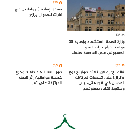
675
صعده: إصابة 3 مواطنين في
غارات للعدوان برازح
137
وزارة الصحة: استشهاد وإصابة 35
مواطنًا جراء غارات العدو
الصهيوني على العاصمة صنعاء
595
512
#الضالع: إطلاق ثلاثة صواريخ نوع
صور | استشهاد طفلة وجرح
#زلزال1 على تجمعات لمرتزقة
خمسة مواطنين إثر قصف
العدوان في #جبهة_مريس
للمرتزقة على تعز
وسقوط قتلى بصفوفهم