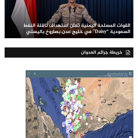
القوات المسلحة اليمنية تعلن استهداف ناقلة النفط
السعودية “Daisy” في خليج عدن بصاروخ باليستي
خريطة جرائم العدوان