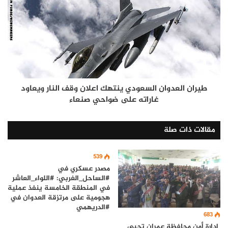
طيران العدوان السعودي ينتهك اعلان وقف النار ويعاود
غاراته على ضواحي صنعاء
مقالات ذات صلة
539
مصدر عسكري في
#الساحل_الغربي: #اللواء_العاشر
في المنطقة الخامسة ينفذ عملية
هجومية على مرتزقة العدوان في
#الدريهمي
683
إدارة أمن محافظة عمران تحيي