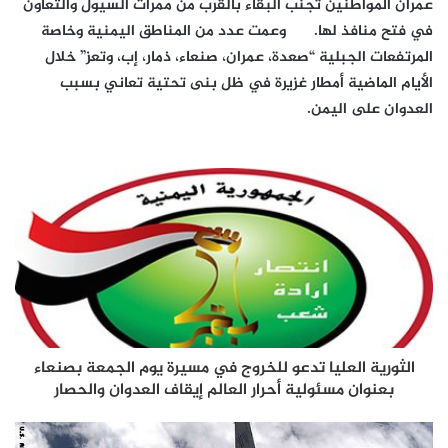
عمران المواطنين تجنب البقاء بالقرب من ممرات السيول والتعاون
في فتح منافذ لها. وعمت عدد من المناطق اليمنية وخاصة
المرتفعات الجبلية “صعدة، عمران، صنعاء، ذمار، إب، وتعز” خلال
الأيام الماضية أمطار غزيرة في ظل بنى تحتية تعاني بسبب
العدوان على اليمن.
الثورية العليا تدعو للخروج في مسيرة يوم الجمعة بصنعاء
بعنوان مسئولية أحرار العالم إيقاف العدوان والحصار