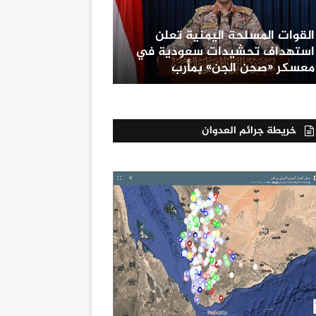
القوات المسلحة اليمنية تعلن
استهداف تحشيدات سعودية في
معسكر «صحن الجن» بمأرب
خريطة جرائم العدوان