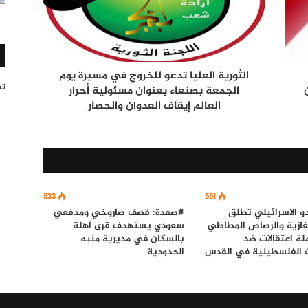
الثورية العليا تدعو للخروج في مسيرة يوم
تغر
الجمعة بصنعاء بعنوان مسئولية أحرار
العالم إيقاف العدوان والحصار
533
551
و الاسرائيلي تطلق
#صعدة: قصف صاروخي ومدفعي
لغازية والرصاص المطاطي
سعودي يستهدف قرى آهلة
ة اعتقالات ضد
بالسكان في مديرية منبه
ت الفلسطينية في القدس
الحدودية