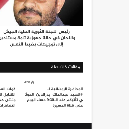
رئيس اللجنة الثورية العليا: الجيش
واللجان في حالة جهوزية تامة مستندين
إلى توجيهات بضبط النفس
مقالات ذات صلة
428
المحاضرة الرمضانية لـ
قوات العد
#السيد_عبدالملك_بدرالدين_الحوث
القنابل ا
ي تأتيكم عند الـ9:30 مساء اليوم
وتشن حمل
على قناة المسيرة
التظاهرا