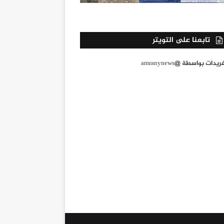
تابعنا على التويتر
يدات بواسطة @amranynews