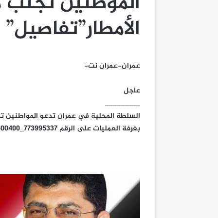
الموطنين تجنب 
الأمطار”تفاصيل”
عمران-عمران نت-
عاجل
_________
السلطة المحلية في عمران تدعو المواطنين ت
بغرفة العمليات على الرقم 773995337_07/600400 لسرعة انقاذهم