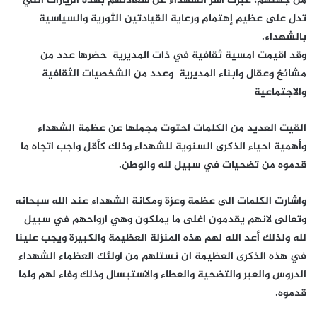
من جهتهم، عبرت أسر الشهداء عن سعادتهم بهذه الزيارات التي
تدل على عظيم إهتمام ورعاية القيادتين الثورية والسياسية
بالشهداء.
وقد اقيمت امسية ثقافية في ذات المديرية حضرها عدد من
مشائخ وعقال وابناء المديرية وعدد من الشخصيات الثقافية
والاجتماعية
القيت العديد من الكلمات احتوت مجملها عن عظمة الشهداء
وأهمية احياء الذكرى السنوية للشهداء وذلك كأقل واجب اتجاه ما
قدموه من تضحيات في سبيل لله والوطن.
واشارت الكلمات الى عظمة وعزة ومكانة الشهداء عند الله سبحانه
وتعالى لانهم يقدمون اغلى ما يملكون وهي ارواحهم في سبيل
لله ولذلك أعد الله لهم هذه المنزلة العظيمة والكبيرة ويجب علينا
في هذه الذكرى العظيمة ان نستلهم من اولئك العظماء الشهداء
الدروس والعبر والتضحية والعطاء والاستبسال وذلك وفاء لهم ولما
قدموه.