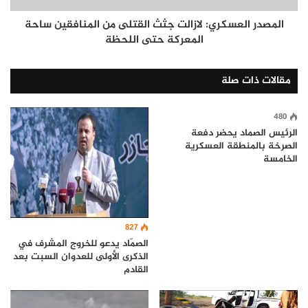
المصدر العسكري: لازالت جثث القتلى من المنافقين ساحة
المعركة حتى اللحظة
مقالات ذات صلة
480
الرئيس الصماد يحضر دفعة
الصرخة بالمنطقة العسكرية
الخامسة
827
الصمّاد يدعو للخروج المشرف في
الذكرى الأولى للعدوان السبت بعد
القادم