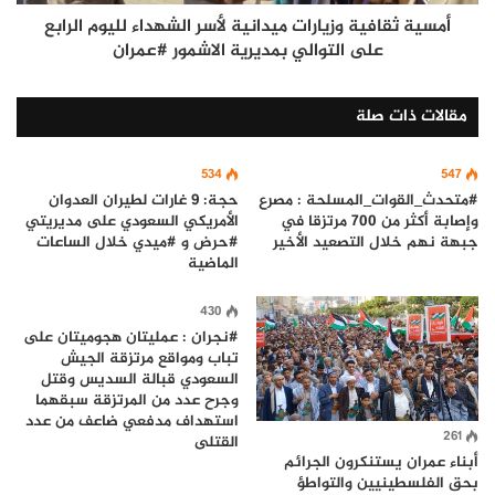
أمسية ثقافية وزيارات ميدانية لأسر الشهداء لليوم الرابع
على التوالي بمديرية الاشمور #عمران
مقالات ذات صلة
534
547
#متحدث_القوات_المسلحة : مصرع
حجة: 9 غارات لطيران العدوان
وإصابة أكثر من 700 مرتزقا في
الأمريكي السعودي على مديريتي
جبهة نهم خلال التصعيد الأخير
#حرض و #ميدي خلال الساعات
الماضية
430
#نجران : عمليتان هجوميتان على
تباب ومواقع مرتزقة الجيش
السعودي قبالة السديس وقتل
وجرح عدد من المرتزقة سبقهما
استهداف مدفعي ضاعف من عدد
261
القتلى
أبناء عمران يستنكرون الجرائم
بحق الفلسطينيين والتواطؤ