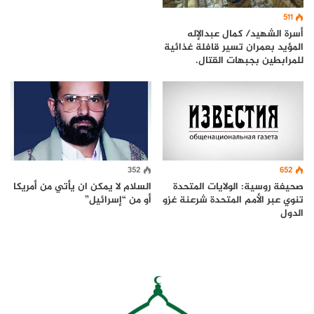
511
أسرة الشهيد/ كمال عبدالإله
المؤيد بعمران تسير قافلة غذائية
للمرابطين بجبهات القتال.
652
352
صحيفة روسية: الولايات المتحدة
السلام لا يمكن ان يأتي من أمريكا
تنوي عبر الأمم المتحدة شرعنة غزو
أو من “إسرائيل”
الدول