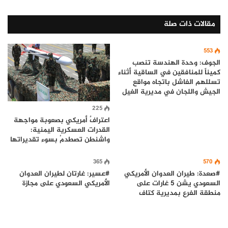
مقالات ذات صلة
553
الجوف: وحدة الهندسة تنصب
كميناً للمنافقين في الساقية أثناء
تسللهم الفاشل باتجاه مواقع
الجيش واللجان في مديرية الغيل
225
اعترافٌ أمريكي بصعوبة مواجهة
القدرات العسكرية اليمنية:
واشنطن تصطدمُ بسوء تقديراتها
365
570
#صعدة: طيران العدوان الأمريكي
#عسير: غارتان لطيران العدوان
السعودي يشن 5 غارات على
الأمريكي السعودي على مجازة
منطقة الفرع بمديرية كتاف