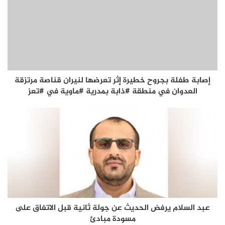
إصابة طفلة بجروح خطيرة إثر تعرضها لنيران قناصة مرتزقة
العدوان في منطقة #ذابة بمدرية #ماوية في #تعز
عبد السلام يرفض الحديث عن جولة ثانية قبل الاتفاق على
مسودة مبادئ