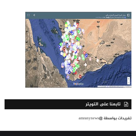
تابعنا على التويتر
تغريدات بواسطة @amranynews