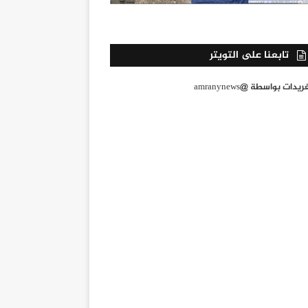
تابعنا على التويتر
يدات بواسطة @amranynews