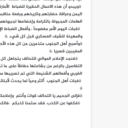
*ويبدو أن هذه الاعمال الحقيرة للضباط الأما
اليمن وعراقة حضارتهم وتاريخهم ورفعة مناق
الهامات المجبولة بالكرامة وإخضاعها لجبروتهم 
*فبات اليوم الأمر مفضوحاً ، وأفعال الضباط ا
والمهينة للشرف العسكري قبل كل شيء .*
*وأصبح أهل الجنوب متذمرين من كل هذه الأحداث 
المغيبين قسريا .*
*فنجد الإعلام الموالي للتحالف يتجاهل كل 
التفاصيل بالرغم من بشاعتها حفاظاً على ما تب
الغربي وأفعالهم الشنيعة التي تم تسريبها من 
*فبات أهل الجنوب أكثر وعياً لما يحدث لأبنا
*
*فإلى الجحيم يا التحالف قوات وأنتم وإعلامك
*فكفوا عن الكذب. فقد سئمنا كذبكم ،فالكذ