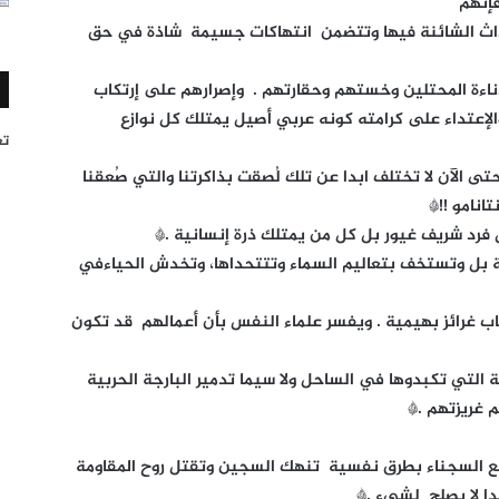
إنهم
داث الشائنة فيها وتتضمن انتهاكات جسيمة شاذة في حق
اءة المحتلين وخستهم وحقارتهم . وإصرارهم على إرتكاب
الإعتداء على كرامته كونه عربي أصيل يمتلك كل نوازع
تغر
الآن لا تختلف ابدا عن تلك لُصقت بذاكرتنا والتي صُعقنا
انامو !!*
رد شريف غيور بل كل من يمتلك ذرة إنسانية .*
 بل وتستخف بتعاليم السماء وتتتحداها، وتخدش الحياءفي
 غرائز بهيمية . ويفسر علماء النفس بأن أعمالهم قد تكون
التي تكبدوها في الساحل ولا سيما تدمير البارجة الحربية
 غريزتهم .*
مع السجناء بطرق نفسية تنهك السجين وتقتل روح المقاومة
ا لا يصلح لشيء .*