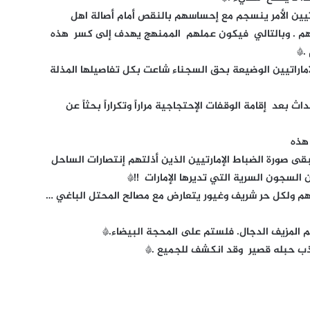
رتيين الأمر ينسجم مع إحساسهم بالنقص أمام أصالة اهل
بهم . وبالتالي فيكون عملهم الممنهج يهدف إلى كسر هذه
.*
لإماراتيين الوضيعة بحق السجناء شاعت بكل تفاصيلها المذلة
بعد إقامة الوقفات الإحتجاجية مراراً وتكراراً بحثاً عن
هذه
قى صورة الضباط الإمارتيين الذين أذلتهم إنتصارات الساحل
السجون السرية التي تديرها الإمارات !!*
ئهم ولكل حر شريف وغيور يتعارض مع مصالح المحتل الباغي …
م المزيف الدجال. فلستم على المحجة البيضاء.*
ب حبله قصير وقد انكشف للجميع .*