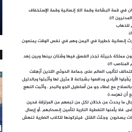
ن في قمة البشاعة وقمة اللا إنسانية وقمة الإستخفاف
لمدنيين !!*
 للذهاب
*
ث إنسانية خطيرة في اليمن وهم في نفس الوقت يمنعون
ن مملكة خبيثة تجذر الفسق فيها وشتان بينها وبين زهد
 المناصب !!*
الف لتأليب العالم على جماعة الحوثي اللذين أُرْهِقت
ِلوا الأيادي ودافعوا بشجاعة لا مثيل لها وأثبتوا وبالدليل
لسلاح مع غطاء جو من أساطيل الجو والبحر . وأثبت النهج
ع أن تهزمه.*
ل ما يحدث من خذلان لكل من تبعهم من المرتزقة فحين
لا يأمنوا التغطية النارية لتأمين إنسحابهم .أو إرسال
تمات يسخرون وجثث القتل فيتركونها للكلاب الضارية تنهش