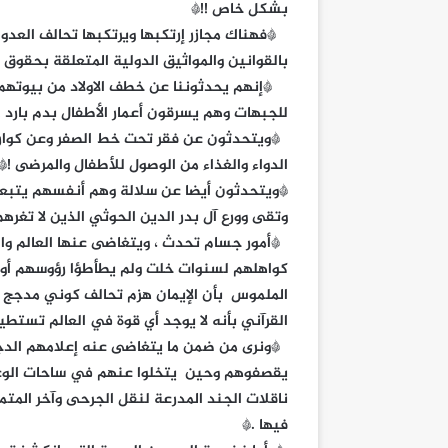
بشكل خاص !!*
*فهناك مجازر إرتكبها ويرتكبها تحالف العدوا
بالقوانين والمواثيق الدولية المتعلقة بحقوق ا
*إنهم يحدثوننا عن خطف الاولاد من بيوتهم
للجبهات وهم يسرقون أعمار الأطفال بدم بارد !
*ويتحدثون عن فقر تحت خط الصفر وعن كوار
الدواء والغذاء من الوصول للأطفال والمرضى !*
*ويتحدثون أيضا عن سلالة وهم أنفسهم يتبعو
وتقى وورع آل بدر الدين الحوثي الذين لا تغرهم
*أمور جسام تحدث ، ويتغاضى عنها العالم والتح
كواهلهم لسنوات خلت ولم يطأطؤا رؤوسهم أو يُقٌب
الملموس بأن الإيمان هزم تحالف كوني مدجج با
القرآني بأنه لا يوجد أي قوة في العالم تستطي
*ونرى من ضمن ما يتغاضى عنه إعلامهم الدجا
يقصفوهم وحين يتخلوا عنهم في ساحات الوغى. ف
ناقلات الجند المدرعة لنقل الجرحى وآخر الم
فيها .*