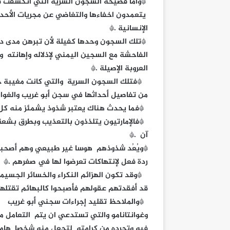
*وأما فضيحة السجون السرية التي انكشفت ف
يتعمدون اخفاءها والتغاضي عن مجريات الأح
الإنسانية .*
*تلك السجون وحدها كفيلة لأن تبرهن مدى دن
الفاحشة مع السجين اليمني لإذلاله وإهانته و
العروبة الإصيلة .*
*فتلك السجون السرية والتي كانت مغيبة حتى 
من تفاصيل أحداثها في سجن أبو غريب والغوانت
*فما يحدث هناك يعتبر شذوذ يشمئز منه كل ف
*فالإمارتيون يتلذذون بالتعذيب وبطرق بشعة
آن .*
*ويُعُد شذوذهم هوسا غير طبيعي وهم‌ أصحباب
ردة فعل لإنتهاكات تعرضوا لها في صغرهم .*
*وقد تكون الهزائم النكراء والخسائر الجسيمة 
قد أفقدتهم عقولهم فأصبحوا كالبهائم تقتلهم
*والملاحظ تقليد إجراءات سجني أبو غريب
وغوانتانامو والتي تستدعي ان يتم التعامل 
فيه وتجرده من كرامته لتجعل منه شخصا هامد