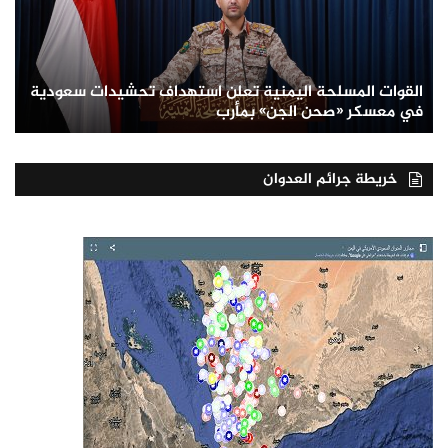
القوات المسلحة اليمنية تعلن استهداف تحشيدات سعودية
في معسكر «صحن الجن» بمأرب
خريطة جرائم العدوان