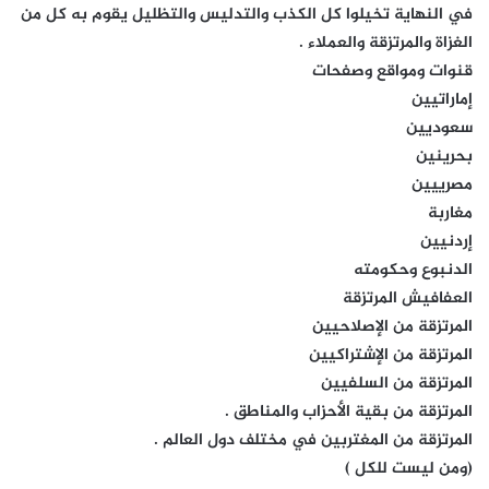
في النهاية تخيلوا كل الكذب والتدليس والتظليل يقوم به كل من
الغزاة والمرتزقة والعملاء .
قنوات ومواقع وصفحات
إماراتيين
سعوديين
بحرينين
مصرييين
مغاربة
إردنيين
الدنبوع وحكومته
العفافيش المرتزقة
المرتزقة من الإصلاحيين
المرتزقة من الإشتراكيين
المرتزقة من السلفيين
المرتزقة من بقية الأحزاب والمناطق .
المرتزقة من المغتربين في مختلف دول العالم .
(ومن ليست للكل )