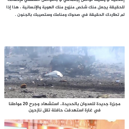
للحقيقة يجعل منك شخص منزوع منك الهوية والإنسانية ، هذا إذا
لم تطاردك الحقيقة في صحوك ومنامك وستصيبك بالجنون .
مجزرة جديدة للعدوان بالحديدة.. استشهاد وجرح 20 مواطنا
في غارة استهدفت حافلة تقل نازحين