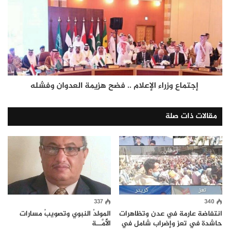
إجتماع وزراء الإعلام .. فضح هزيمة العدوان وفشله
مقالات ذات صلة
337
340
انتفاضة عارمة في عدن وتظاهرات
المولدُ النبوي وتصويبُ مسارات
حاشدة في تعز وإضراب شامل في
الأُمَّــة