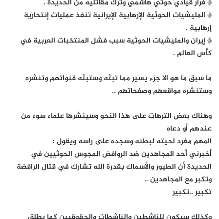
* فرار قيادي حوثي هاشمي وترك مقاتليه من الحديدة .
* المليشيات الحوثية الإرهابية الإيرانية تنفذ عمليات إنتحارية
إرهابية .
* إيران والمليشيات الحوثية سبب فشل المنتخبات العربية في
كأس العالم .
ما سبق ما هو الا جزء يسير مما تبثه وستبثه قنواتهم وتنشره
وستنشره مواقعهم وصفحاتهم ..
وهناك بعض الترهات على هذا النحو وسينشرها علماء سوء من
عندهم أو دعاه
المهم مغرد لحيته لبطنه وسجده على راسه ويقول :
أخبرني أحد المجاهدين ضد الروافض المجوس الحوثيين في
الحديدة أن الطيور والأسماك بقدرة الله تشارك في قتال الرافضة
وتكبر مع المجاهدين ..
تكبير ..تكبير
وكذلك سيكون للناشطين والناشطات والحقوقيين كما يطلق