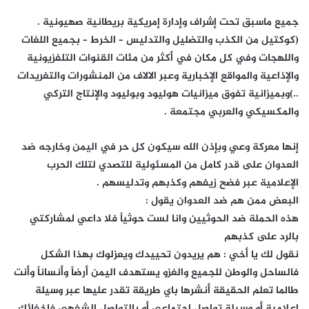
جميع ماسبق تحت إشراف وإدارة إمريكية بريطانية صهيونية .
(كوكتيل من الكذب والتضليل والتدليس – الخرط – بجميع اللغات
واللهجات وفي كل مكان في أكثر من مئات القنوات التلفزيونية
والإذاعية والمواقع الإخبارية وعبر الالاف من المنشورات والتغريدات
..)وبميزانية تفوق ميزانيات هوليود وبوليود والإنتاج التركي
والمكسيكي والعربي مجتمعة .
إنها معركة وعي وبإذن الله سيكون كل حر في اليمن وخارجه ضد
العدوان على قدر كامل من المسئولية للتصدي لتلك الحرب
الإعلامية عبر فضح زيفهم وكذبهم وتدليسهم .
البعض ممن هم ضد العدوان يقول :
هذه الحملة ضد الحوثيين وانا لست حوثياً فلا داعي لمشاركتي
بالرد على كذبهم
نقول لك يا أخي : هم يريدون تحييدك ويعزلوك بهذا الشكل
فالساحل والوطن للجميع والغزو يستهدف اليمن أرضاً وأنساناً وأنت
طالما تعلم الحقيقة أنشرها باي طريقة تقدر عليها عبر وسيلة
إعلامية أو وسيلة تواصل إجتماعي أو بالتواصل الشفهي فإخفائك