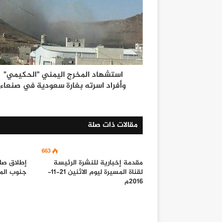
استشهاد المخرج اليمني "الحكيمي"
وأفراد اسرته بغارة سعودية في صنعاء
مقالات ذات صلة
663
مقدمة إخبارية للنشرة الرئيسة
لقناة المسيرة ليوم الاثنين 21-11-
جنوب الم
2016م