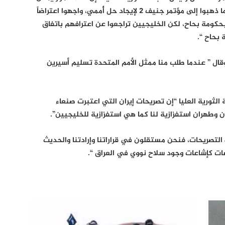
أن تطرح، فإخواننا في المؤتمر وأنصار الله حينما ذهبوا إلى مؤتمر جنيف 2 لإيجاد حل أُممي، واجهوا اعتراضاً
حكومة بحاح، لكن الخليجيين تراجعوا عن اعترافهم باتفاق
 بحاح “.
ل ” عندما طلب منا ممثل الأمم المتحدة تسليم أسيرين
الثورية العليا “إن تصريحات إيران التي اعتبرت صنعاء
 وطهران استفزازية لنا كما هي استفزازية للخليجيين”.
التصريحات، فنحن مستقلون في قراراتنا وإرادتنا والحديث
عات كإشاعات وجود سلاح نووي في العراق “.