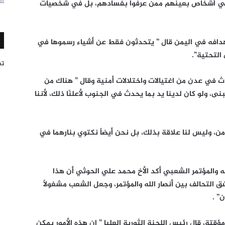
 في أشخاص بعينهم ممن عرفوا بفسادهم، بل في شخصيات
هدافه في اليمن قال ” يتحدثون فقط عن أشياء رسموها في
 التحتية”.
تغر
ث في عدن من اغتيالات واختلالات أمنية وقال ” هناك من
، ولو كان لدينا يد بما يحدث في الجنوب لأعلنّا ذلك، لأننا
، وليس لنا علاقة بذلك، بل نحن أيضاً نكتوي بنارهما في
 والمؤتمر الشعبي أكد الأخ محمد علي الحوثي أن هذا
شق التحالف بين أنصار الله والمؤتمر، وجعل الشعب مشغولاً
” .
قتة، قال رئيس اللجنة الثورية العليا ” إن هذه الأمور يمكن