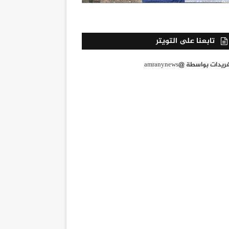
تابعنا على التويتر
يدات بواسطة @amranynews