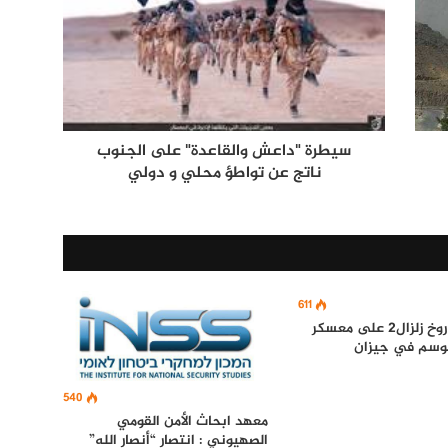
سيطرة "داعش والقاعدة" على الجنوب
ناتج عن تواطؤ محلي و دولي
611
إطلاق صاروخ زلزال2 على معسكر
وسم في جيزان
540
معهد ابحاث الأمن القومي
الصهيوني : انتصار “أنصار الله”