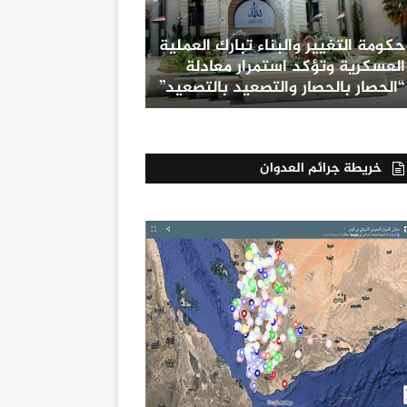
حكومة التغيير والبناء تبارك العملية
العسكرية وتؤكد استمرار معادلة
“الحصار بالحصار والتصعيد بالتصعيد”
خريطة جرائم العدوان