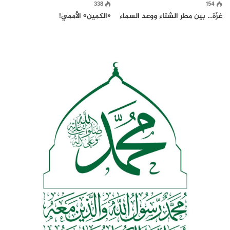
338
154
غزّة… بين مطر الشتاء ووعد السماء
«الكمين» الأُممي!