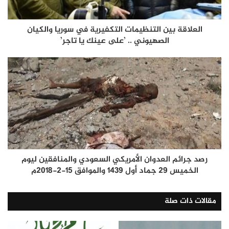
العلاقة بين التنظيمات التكفيرية في سوريا والكيان
الصهيوني .. ’على عينك يا تاجر’
رصد جرائم العدوان الأمريكي السعودي والمنافقين ليوم
الخميس 29 جماد أول 1439 والموافق 15-2-2018م
مقالات ذات صلة