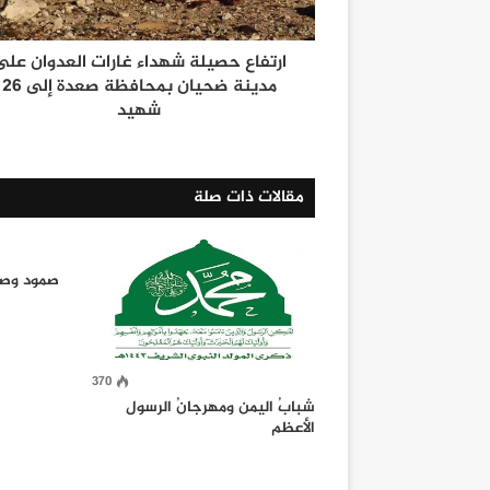
ارتفاع حصيلة شهداء غارات العدوان على
مدينة ضحيان بمحافظة صعدة إلى 26
شهيد
مقالات ذات صلة
صمود وصي
370
شبابُ اليمن ومهرجانُ الرسول
الأعظم