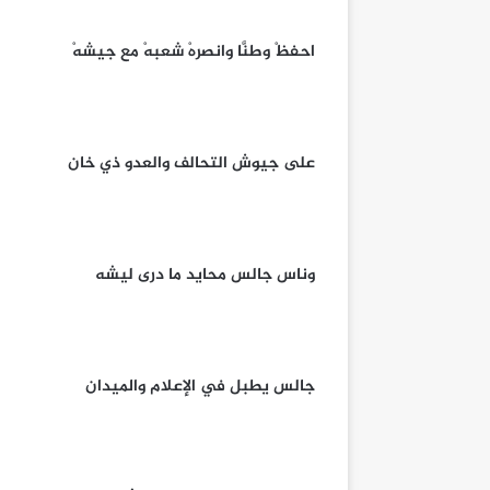
احفظْ وطنَّا وانصرهْ شعبهْ مع جيشهْ
على جيوش التحالف والعدو ذي خان
وناس جالس محايد ما درى ليشه
جالس يطبل في الإعلام والميدان