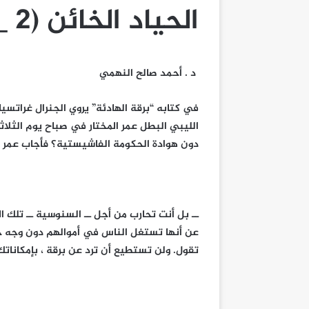
الحياد الخائن (2 _2)
د . أحمد صالح النهمي
في كتابه “برقة الهادئة” يروي الجنرال غراتسيا
دون هوادة الحكومة الفاشيستية؟ فأجاب عمر ا
ــ بل أنت تحارب من أجل ــ السنوسية ــ تلك 
عن أنها تستغل الناس في أموالهم دون وجه حق.
تقول. ولن تستطيع أن ترد عن برقة ، بإمكانات