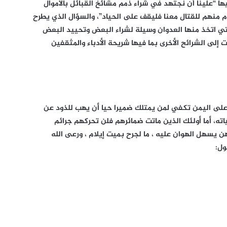
ا “علينا أن نجتهد في شراء ذمم مشائخ القبائل بالأموال
 منهم للقتال معنا فليقف على الحياد”، والسؤال الذي يطرح
ي اتخذ منها العدوان وسيلة لشراء البعض وتحييد البعض
 إلى الشرائح الأخرى بما فيها شريحة الأدباء والمثقفين
 على اليمن تكفي لمن يمتلك ضميرا حيا أن يهب للذود عن
ته، أما أولئك الذين ماتت ضمائرهم فلن تحركهم جرائم
ن يسهل الهوان عليه ، ما لجرح بميت إيلام ، ورعى الله
ول: