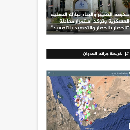
حكومة التغيير والبناء تبارك العملية
العسكرية وتؤكد استمرار معادلة
“الحصار بالحصار والتصعيد بالتصعيد”
خريطة جرائم العدوان