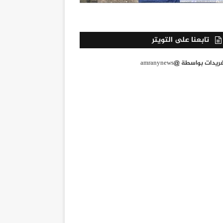
تابعنا على التويتر
يدات بواسطة @amranynews