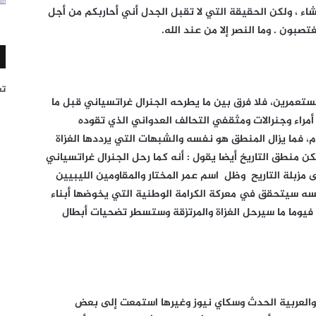
ء ، ولكن الحقيقة التي لا تقبل الجدل أني أحاربكم من أجل
بون . وما النصر إلا من عند الله.
تغر
ستعمرين، فلا فرق بين ما يطرحه الجنرال غراتسياني قبل ما
أمراء وجنرالات ومثقفي التحالف العدواني الذي تقوده
، فما يزال المنطق هو نفسه والشبهات التي يرددها الغزاة
ن منطق التاريخ أيضا يقول : أنه كما رحل الجنرال غراتسياني
ى مزبلة التاريح وظل اسم عمر المختار والمقاومين الليبيين
 نفسه سيتحقق في معركة الكرامة الوطنية التي يخوضها أبناء
فيوما ما سيرحل الغزاة والمرتزقة وستسطر تضحيات أبطال
 والعربية الحدث وسكاي نيوز وغيرها استمعت إلى بعض