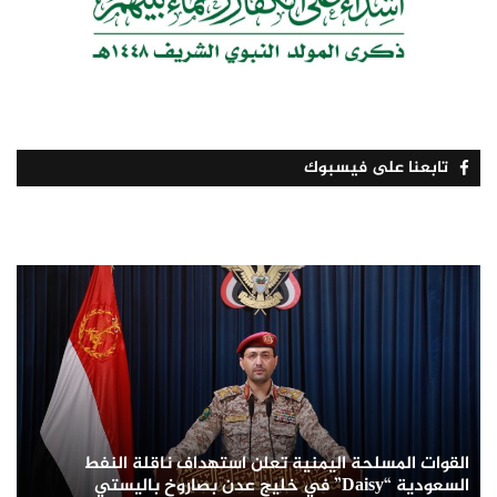
تابعنا على فيسبوك
القوات المسلحة اليمنية تعلن استهداف ناقلة النفط
السعودية “Daisy” في خليج عدن بصاروخ باليستي