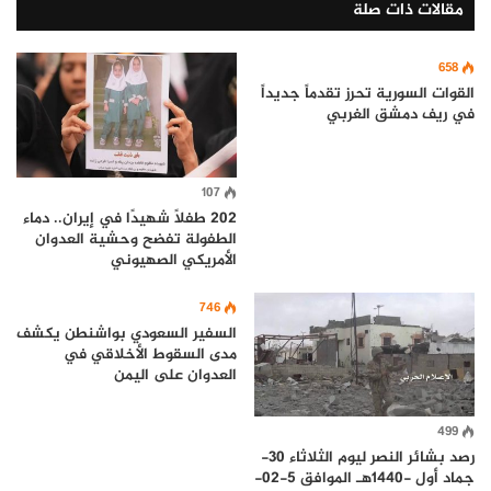
مقالات ذات صلة
658
القوات السورية تحرز تقدماً جديداً
في ريف دمشق الغربي
107
202 طفلًا شهيدًا في إيران.. دماء
الطفولة تفضح وحشية العدوان
الأمريكي الصهيوني
746
السفير السعودي بواشنطن يكشف
مدى السقوط الأخلاقي في
العدوان على اليمن
499
رصد بشائر النصر ليوم الثلاثاء 30-
جماد أول -1440هـ الموافق 5-02-