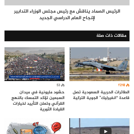
الرئيس الصماد يناقش مع رئيس مجلس الوزراء التدابير
لإنجاح العام الدراسي الجديد
مقالات ذات صلة
53
1٬218
حشود مليونية في ميدان
الطائرات الحربية السعودية تصل
السبعين تؤكد التمسك بالنهج
قاعدة “انغيرليك” الجوية التركية
القرآني وتعلن التأييد لخيارات
القيادة الثورية