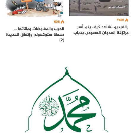
1٬401
605
بالفيديو…شاهد كيف يتم أسر
الحرب والمفاوضات ومآلاتها …
مرتزقة العدوان السعودي بذباب
محطة ستوكهولم وإتفاق الحديدة
(2)