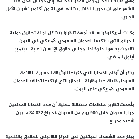
وهي قابلة للتعديل، ومن المقرر تقديمها إلى مجلس الأمن هذا
الشهر على أن يجرى النقاش بشأنها في 31 من أكتوبر تشرين الأول
الجاري.
وكانت أمريكا وفرنسا قد أجهضتا قرارا بتشكل لجنة تحقيق دولية
للجرائم التي يرتكبها العدوان السعودي الأمريكي في اليمن
تقدمت به هولندا وكندا لمجلس حقوق الإنسان نهاية سبتمبر
أيلول الماضي.
يذكر أن أرقام الضحايا التي ذكرتها الوثيقة المسربة للقائمة
السوداء قليلة جدا مقارنة بالمجازر التي ارتكبها تحالف العدوان
السعودي الأمريكي على اليمن.
وأحصت تقارير لمنظمات مستقلة محلية أن عدد الضحايا المدنيين
جراء العدوان خلال 900 يوم من العدوان قد بلغ 34,072 ما بين
شهيد وجريح.
وبلغ عدد الشهداء الموثقين لدى المركز القانوني للحقوق والتنمية