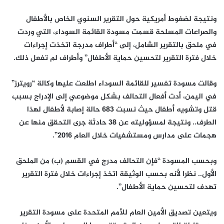
ونتيجة لضغوط أمريكية حول التقرير السنوي الخاص بالأطفال
والصراعات المسلحة قسمت مسودة القائمة السوداء، التي وردت
في ملحق بالتقرير الشامل، إلى “أطراف مدرجة اتخذت إجراءات
خلال فترة التقرير لتحسين حماية الأطفال” وأطراف لم تفعل ذلك.
وقالت مسودة تفسير للقائمة السوداء اطلعت عليها وكالة “رويترز”
في اليمن، أدت أفعال التحالف بشكل موضوعي إلى الإدراج بسبب
قتل وتشويه أطفال حيث نسبت 683 حالة إصابة لأطفال لهذا
الطرف.. ونتيجة لمسؤوليته عن 38 حادثة جرى التحقق منها عن
هجمات على مدارس ومستشفيات خلال العام 2016”.
وبحسب المسودة “فإن التحالف مدرج في القسم (ب) من الملحق
الأول.. نظرا لأنه بحسب الوثيقة اتخذ إجراءات خلال فترة التقرير
تهدف لتحسين حماية الأطفال”.
ويتعين تصديق الأمين العام للأمم المتحدة على مسودة التقرير