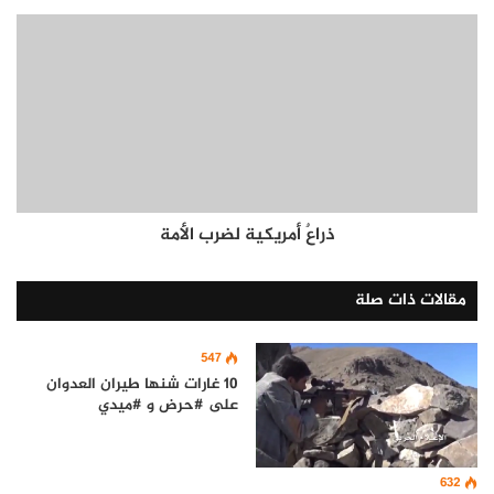
ذراعٌ أمريكية لضرب الأمة
مقالات ذات صلة
547
10 غارات شنها طيران العدوان
على #حرض و #ميدي
632