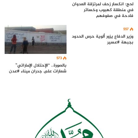
لحج: انكسار زحف لمرتزقة العدوان
في منطقة كهبوب وخسائر
فادحة في صفوفهم
557
وزير الدفاع يزور ألوية حرس الحدود
بجبهة #عسير
573
بالصورة.. “الإحتلال الإماراتي”
شعارات على جدران ميناء #عدن