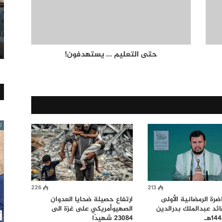
حتى التعليم ... يستهدفون!
226
213
رة الرمضانية الأولى
ارتفاع حصيلة ضحايا العدوان
ائد عبدالملك بدرالدين
الصهيوأمريكي على غزة الى
23084 شهيدًا