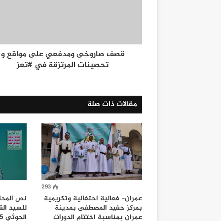
قصف صاروخى ومدفعي على مواقع و
تحصينات المرتزقة في #تعز
مقالات ذات صلة
293
عمران- فعالية احتفالية وتكريمية
نص المحاض
بمركز حفيد المصطفى بمدينة
للسيد الق
عمران بمناسبة اختتام الدورات
الحوثي 1445هـ