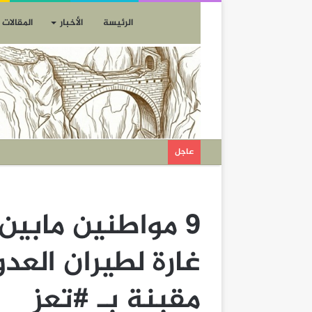
الرئيسة
الأخبار
المقالات
عاجل
9 مواطنين مابين
غارة لطيران العد
مقبنة بـ #تعز