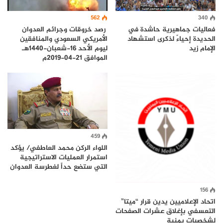
562
340
فعاليات جماهيرية حاشدة في
رصد خروقات وجرائم العدوان
الحديدة إحياءً لذكرى استشهاد
الأمريكي السعودي والمنافقين
الإمام زيد
ليوم الأحد 16-شعبان-1440هـ
الموافق 21-04-2019م
459
اللواء الركن محمد العاطفي/ يؤكد
استمرار العمليات الاستراتيجية
التي ستضع حداً لغطرسة العدوان
156
اتحاد الإعلاميين يدين قرار “ميتا”
التعسفي بإغلاق عشرات الصفحات
لشخصيات يمنية