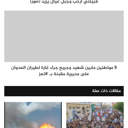
قبيلتي أرحب وجبل عيال يزيد (صور)
9 مواطنين مابين شهيد وجريح جراء غارة لطيران العدوان
على مديرية مقبنة بـ #تعز
مقالات ذات صلة