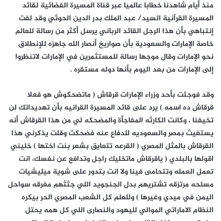
منذ أيام شاهدنا خطابا عالميا عبر قناة المسيرة الفضائية لقائد
المسيرة القرآنية السيد/ عبد الملك بدر الدين الحوثي وقد لفت
إنتباهي بأن هذا الرجل القائد الرباني يرسل أكثر من رسالة للعالم
خاصة الإمارات والسعودية بأن صواريخ أنصار الله جاهزه للإنطلاق
نحو الإمارات وقال موجها رسالة للمستثمرين في الإمارات لاتنظروا
إلى الإمارات من بعد اليوم بأنها دوله مستقره .
وقد فوجئت بأحد وزراء الإمارات قرقاش ( ماتضحكوش هو فعلا
قرقاش ده اسمه ) يرد على قائد المسيرة القرانيه بأن تهديداتك لن
تخيفنا ، وكانت الكارثه المفاجأة والمضحكه لي من هذا القرقاش أنه
يستغيث بمصر والسعوديه للدفاع عنه فضحكت وقلت يذكرني هذا
القرقاش بالمثل المصري ( القرعه تتعايق بشعر بنت اختها ) خليني
اقولها بالبلدي ( ياقرقاش ماتخليك راجل وتدافع عن نفسك، انت
تعمل العمله وتتحامى فينا ولا انت بتدور على شوية ميليشيات
مسلحه مرتزقه تشتريهم بدل الجنجويد اللي جثثهم مغرقه سواحل
اليمن في ميدي وغيرها ) وللعلم كل الشعب المصري الحر بيكره
النظام الاماراتي الموالي لليهود والنصارى اللي كل همه يحتل