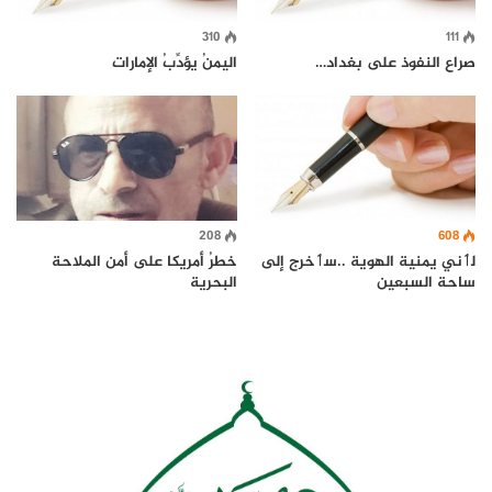
310
111
صراع النفوذ على بغداد…
اليمنُ يؤدِّبُ الإمارات
208
608
لٲني يمنية الهوية ..سٲخرج إلى
خطرُ أمريكا على أمن الملاحة
ساحة السبعين
البحرية