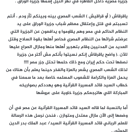
جزيرة مصريه داخل القاهره في نهر النيل إسمها جزيرة الوراق .
ياقرقاش ( أو قراقيش ) الشعب المصري بينه وبينكم ثأر ودم ، أنتم
تسببتم في قتل وإعتقال معظم شباب جزيرة الوراق على يد
النظام الحاكم في مصر وهم يقاوموا و يدافعون عن الجزيرة التي
عرضتم شرائها من النظام المصري فحاصر أهلها بقوة السلاح وقتل
العديد من المدنيين وقام بتهجير أهلها منها ومازال الصراع عليها
للآن .( واضح ياقرقاش إنكم نسيتوا بأنكم مش أكتر من جزيرة
نصفها تحت حكم إيران ومع ذلك حلمها تحتل جزر مصر !!!!
لذلك الشعب المصري يشعر بالعزة والفخر حينما يعلم بأن هناك من
يحمل العزة والكرامة للشعوب المسلمه خاصة بعد ما سمعنا في
خطاب السيد قائد المسيرة القرآنية وهو يهددكم بصواريخه
المباركة اللي هاترجعكم جزيرة خاوية على عروشها
أما بالنسبة لما قاله السيد قائد المسيرة القرآنية عن مصر في أن
وضعها إلى الآن مازال معتدل ومتوازن ، فنحن نرسل هذه الرسالة
للعلم الرباني قائد المسيرة القرآنية السيد/ عبد الملك بدر الدين
الحوثي .