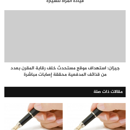
قيادة المرأة للسيارة
جيزان: استهداف موقع مستحدث خلف رقابة المقرن بعدد
من قذائف المدفعية محققة إصابات مباشرة
مقالات ذات صلة