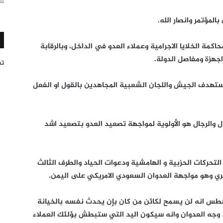
لمؤتمر وانصار الله.
اكمة الخلايا الاجرامية وعملاء العدو في الداخل، وبالرقابة
اجهزة ومفاصل الدولة.
تغر
ستهدف الجيش واللجان الشعبية المجاهدين بالقول او الفعل
ل والرجال هو الأولوية لمواجهة تصعيد العدو بتصعيد اشد
تحركات الحزبية و الهامشية ودعوات الحياد والطرف الثالث
ي وهو مواجهة العدوان السعودي الامريكي على اليمن.
ت الشعب اليمني الحر في يوم 24 اغسطس انه لن يسمح لكائن من كان بإن يحدث نفسه بالخيانة
 وجه العدوان وانه سيكون اليد التي ستبطش بؤلئك العملاء