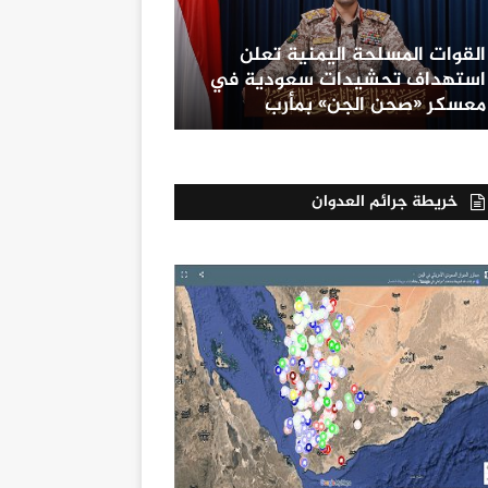
القوات المسلحة اليمنية تعلن
استهداف تحشيدات سعودية في
معسكر «صحن الجن» بمأرب
خريطة جرائم العدوان