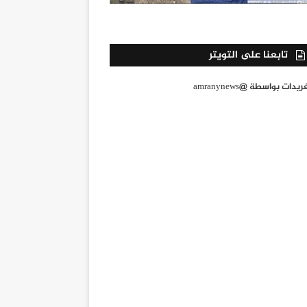
تابعنا على التويتر
يدات بواسطة @amranynews