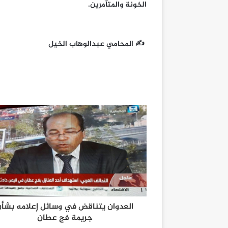
الخونة والمتآمرين.
✍ المحامي عبدالوهاب الخيل
العدوان يتناقض في وسائل إعلامه بشأن
جريمة فج عطان