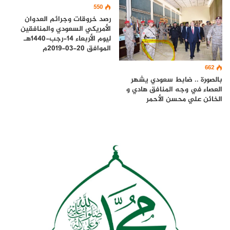
550
رصد خروقات وجرائم العدوان
الأمريكي السعودي والمنافقين
ليوم الأربعاء 14-رجب-1440هـ
الموافق 20-03-2019م
662
بالصورة .. ضابط سعودي يشهر
العصاء في وجه المنافق هادي و
الخائن علي محسن الأحمر