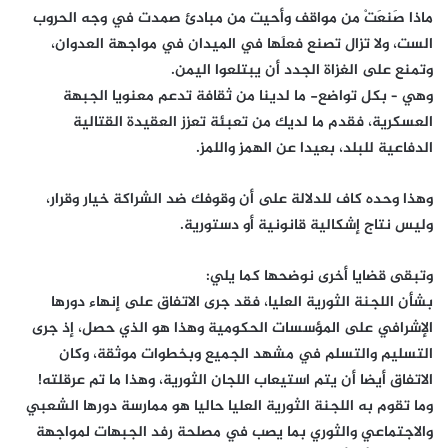
ماذا صَنعَتْ من مواقف وأحيت من مبادئ صمدت في وجه الحروب
الست، ولا تزال تصنع فعلَها في الميدان في مواجهة العدوان،
وتمنع على الغزاة الجدد أن يبتلعوا اليمن.
وهي – بكل تواضع- ما لدينا من ثقافة تدعم معنويا الجبهة
العسكرية، فقدم ما لديك من تعبئة تعزز العقيدة القتالية
الدفاعية للبلد، بعيدا عن الهمز واللمز.
وهذا وحده كاف للدلالة على أن وقوفك ضد الشراكة خيار وقرار،
وليس نتاج إشكالية قانونية أو دستورية.
وتبقى قضايا أخرى نوضحها كما يلي:
بشأن اللجنة الثورية العليا، فقد جرى الاتفاق على إنهاء دورها
الإشرافي على المؤسسات الحكومية وهذا هو الذي حصل، إذ جرى
التسليم والتسلم في مشهد الجميع وبخطوات موثقة، وكان
الاتفاق أيضا أن يتم استيعاب اللجان الثورية، وهذا ما تم عرقلته!
وما تقوم به اللجنة الثورية العليا حاليا هو ممارسة دورها الشعبي
والاجتماعي والثوري بما يصب في مصلحة رفد الجبهات لمواجهة