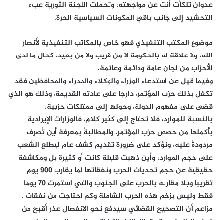
عدوان تلكأت أنت عن مواجهته، وتحملت اللجنة الثورية عبء
التحشيد إلى جانب باقي المكونات السياسية الحرة.
موضوع المكتب التنفيذي فهو خاص بالمكاتب التنفيذية لأنصار
الله، ولا علاقة له بالحكومة لا من قريب ولا من بعيد، كحال ما لدى
الأحزاب من لجان عامة ودائمة وعائمة.
وفيما قيل عن استدعاء الوزراء والوكلاء والمدراء والمحافظين فقد
تكفل بذلك حزب المؤتمر، دارجا على عادته القديمة، وذلك هو الذي
قضى على مفهوم الدولة، وحولها إلى ممتلكات حزبية.
بالنسبة للموارد، فلا تحتاج إلى كثير كلام، فالوزارات الإيرادية
بأكملها من حصص حزب المؤتمر، والمطالبةُ بمعرفة أين تُصرف
مردودةٌ عليه، ونؤكد على ضرورة تقديم كشف عام ليطلع الشعب
على حجم الموارد، وأين ذهبت قليلة كانت أو كثيرة بل ومكاشفة
حقيقية عن حجم تحديات الحرب ونفقاتها لما يقارب 900 يوم
تقريبا وبلا مقارنه بالحرب على الجنوب والتي استمرت 70 يوما
فقط وليس بزخم هذه الحرب الشاملة وكم احتاجت من نفقات .
مزاعم أن التصحيح القضائي سيدفع نحو الانفصال عذر أقبح من