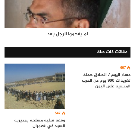
لم يفهموا الرجل بعد
مقالات ذات صلة
607
مساء اليوم / انطلاق حملة
تغريدات 900 يوم من الحرب
المنسية على اليمن
547
وقفة قبلية مسلحة بمديرية
السود في #عمران