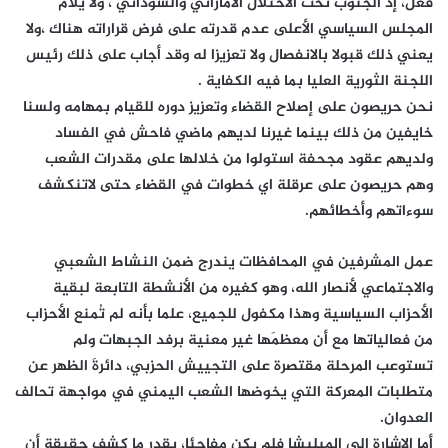
فعل، إذ الجنوب تحت الاحتلال الاماراتي والسوداني ، ولا يلام
المجلس السياسي الأعلى عدم قدرته على فرض قراراته هناك ،ولا
يعني ذلك قبولا بالانفصال ولا تعزيزا له وقد أجاب على ذلك رئيس
اللجنة الثورية العليا بما فيه الكفاية .
نحن حريصون على إصلاح القضاء وتعزيز دوره للقيام بمهامه ولسنا
خايفين من ذلك بينما غيرنا لديهم ماضي فاحش في الفساد
ولديهم عقود مجحفة استولوا من خلالها على مقدرات الشعب
وهم حريصون على عرقلة اي خطوات في القضاء حتى لاتنكشف
سوءاتهم وأخطائهم.
عمل المشرفين في المحافظات يندرج ضمن النشاط الشعبي
والاجتماعي لأنصار الله، وهو كغيره من الأنشطة التابعة لبقية
الأحزاب السياسية وهذا مكفول للجميع، علما بأنه لم تُمنع الأحزاب
من فعالياتها مع أن معظمَها غير معنية برفد الجبهات ولم
تستوعب المرحلة مقتصرة على التجييش الحزبي، دائرةَ الظهر عن
متطلبات المعركة التي يخوضها الشعب اليمني في مواجهة تحالف
العدوان.
أما الإشارة إلى الميليشا فلم يكن مفاجئا، بقدر ما كشف حقيقة أن