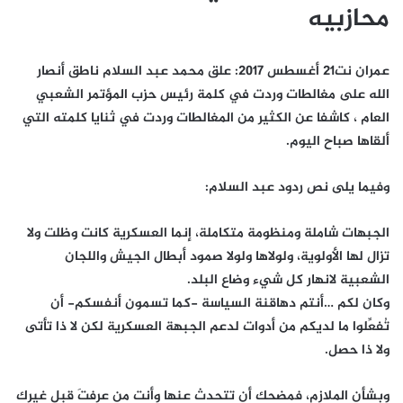
محازبيه
عمران نت21 أغسطس 2017: علق محمد عبد السلام ناطق أنصار
الله على مغالطات وردت في كلمة رئيس حزب المؤتمر الشعبي
العام ، كاشفا عن الكثير من المغالطات وردت في ثنايا كلمته التي
ألقاها صباح اليوم.
وفيما يلى نص ردود عبد السلام:
الجبهات شاملة ومنظومة متكاملة، إنما العسكرية كانت وظلت ولا
تزال لها الأولوية، ولولاها ولولا صمود أبطال الجيش واللجان
الشعبية لانهار كل شيء وضاع البلد.
وكان لكم …أنتم دهاقنة السياسة -كما تسمون أنفسكم- أن
تُفعِّلوا ما لديكم من أدوات لدعم الجبهة العسكرية لكن لا ذا تأتى
ولا ذا حصل.
وبشأن الملازم، فمضحك أن تتحدث عنها وأنت من عرفتَ قبل غيرك