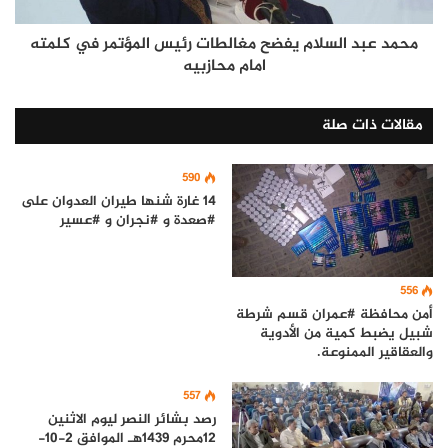
محمد عبد السلام يفضح مغالطات رئيس المؤتمر في كلمته
امام محازبيه
مقالات ذات صلة
590
14 غارة شنها طيران العدوان على
#صعدة و #نجران و #عسير
556
أمن محافظة #عمران قسم شرطة
شبيل يضبط كمية من الأدوية
والعقاقير الممنوعة.
557
رصد بشائر النصر ليوم الاثنين
12محرم 1439هـ الموافق 2-10-