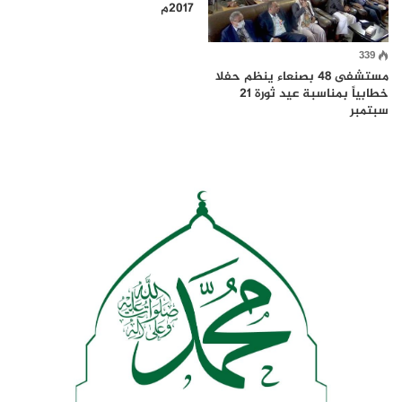
2017م
339
مستشفى 48 بصنعاء ينظم حفلا
خطابياً بمناسبة عيد ثورة 21
سبتمبر