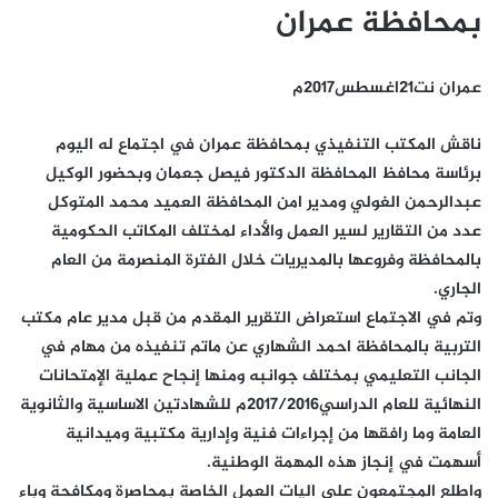
بمحافظة عمران
عمران نت21اغسطس2017م
ناقش المكتب التنفيذي بمحافظة عمران في اجتماع له اليوم
برئاسة محافظ المحافظة الدكتور فيصل جعمان وبحضور الوكيل
عبدالرحمن الغولي ومدير امن المحافظة العميد محمد المتوكل
عدد من التقارير لسير العمل والأداء لمختلف المكاتب الحكومية
بالمحافظة وفروعها بالمديريات خلال الفترة المنصرمة من العام
الجاري.
وتم في الاجتماع استعراض التقرير المقدم من قبل مدير عام مكتب
التربية بالمحافظة احمد الشهاري عن ماتم تنفيذه من مهام في
الجانب التعليمي بمختلف جوانبه ومنها إنجاح عملية الإمتحانات
النهائية للعام الدراسي2017/2016م للشهادتين الاساسية والثانوية
العامة وما رافقها من إجراءات فنية وإدارية مكتبية وميدانية
أسهمت في إنجاز هذه المهمة الوطنية.
واطلع المجتمعون على اليات العمل الخاصة بمحاصرة ومكافحة وباء