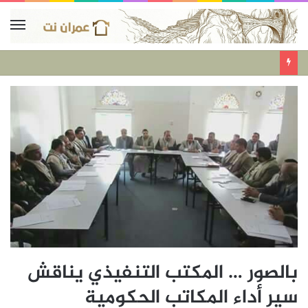
بالصور … المكتب التنفيذي يناقش
سير أداء المكاتب الحكومية