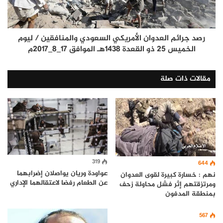
رصد جرائم العدوان الأمريكي السعودي والمنافقين / ليوم
الخميس 25 ذو القعدة 1438هـ الموافق 17_8_2017م
مقالات ذات صلة
319
644
عواودة وريان يواصلان إضرابهما
نهم : خسارة كبيرة لقوى العدوان
عن الطعام رفضا لاعتقالهما الإداري
ومرتزقتهم إثر فشل محاولة زحف
بمنطقة المدفون
567