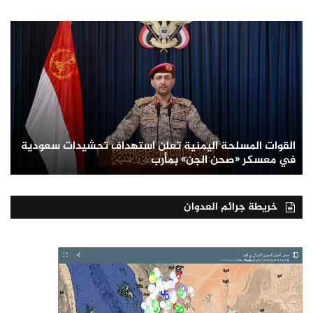
القوات المسلحة اليمنية تعلن استهداف تحشيدات سعودية
في معسكر «صحن الجن» بمأرب
خريطة جرائم العدوان