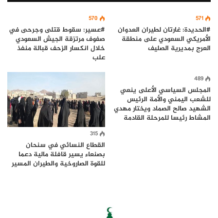
570
571
#الحديدة: غارتان لطيران العدوان
#عسير: سقوط قتلى وجرحى في
الأمريكي السعودي على منطقة
صفوف مرتزقة الجيش السعودي
العرج بمديرية الصليف
خلال انكسار الزحف قبالة منفذ
علب
489
المجلس السياسي الأعلى ينعي
للشعب اليمني والأمة الرئيس
الشهيد صالح الصماد ويختار مهدي
المشاط رئيسا للمرحلة القادمة
315
القطاع النسائي في سنحان
بصنعاء يسير قافلة مالية دعما
للقوة الصاروخية والطيران المسير