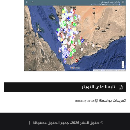
تابعنا على التويتر
تغريدات بواسطة @amranynews
© حقوق النشر 2026، جميع الحقوق محفوظة |