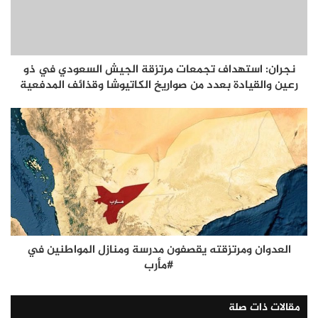
نجران: استهداف تجمعات مرتزقة الجيش السعودي في ذو
رعين والقيادة بعدد من صواريخ الكاتيوشا وقذائف المدفعية
العدوان ومرتزقته يقصفون مدرسة ومنازل المواطنين في
#مأرب
مقالات ذات صلة