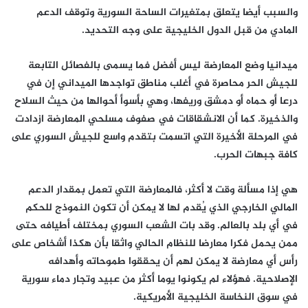
والسبب أيضا يتعلق بمتغيرات الساحة السورية وتوقف الدعم
المادي من قبل الدول الخليجية على وجه التحديد.
ميدانيا وضع المعارضة ليس أفضل فما يسمى بالفصائل التابعة
للجيش الحر محاصرة في أغلب مناطق تواجدها الميداني إن في
درعا أو حماه أو دمشق وريفها، وهي بأسوأ أحوالها من حيث السلاح
والذخيرة. كما أن الانشقاقات في صفوف مسلحي المعارضة ازدادت
في المرحلة الأخيرة التي اتسمت بتقدم واسع للجيش السوري على
كافة جبهات الحرب.
هي إذا مسألة وقت لا أكثر، فالمعارضة التي تعمل بمقدار الدعم
المالي الخارجي الذي يُقدم لها لا يمكن أن تكون النموذج للحكم
في أي بلد بالعالم. وقد بات الشعب السوري بمختلف أطيافه حتى
ممن يحمل فكرا معارضا للنظام الحالي واثقا بأن هكذا أشخاص على
رأس أي معارضة لا يمكن لهم أن يحققوا طموحاته وأهدافه
الإصلاحية. فهؤلاء لم يكونوا يوما أكثر من عبيد وتجار دماء سورية
في سوق النخاسة الخليجية الأمريكية.