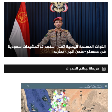
القوات المسلحة اليمنية تعلن استهداف تحشيدات سعودية
في معسكر «صحن الجن» بمأرب
خريطة جرائم العدوان