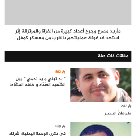
مأرب: مصرع وجرح أعداد كبيرة من الغزاة والمرتزقة إثر
استهداف غرفة عملياتهم بالقرب من معسكر كوفل
مقالات ذات صلة
562
” يد تبني و يد تحمي ” بين
الشّهيد الصّمّاد و خلفه المشّاط
247
طـوفانُ النـصـر
440
في ذكرى الوحدة اليمنية: شركاء