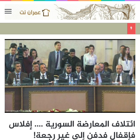
ائتلاف المعارضة السورية …. إفلاس
فإقفال فدفن إلى غير رجعة!