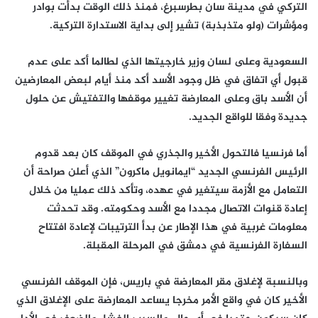
التركي في مدينة سان بطرسبرغ، فمنذ ذلك الوقت بدأت بوادر
ومؤشرات (ولو متذبذبة) تشير إلى بداية الاستدارة التركية.
السعودية وعلى لسان وزير خارجيتها الذي لطالما أكد على عدم
قبول أي اتفاق في ظل وجود الأسد أكد منذ أيام لبعض المعارضين
أن الأسد باق وعلى المعارضة تغيير موقفها والتفتيش عن حلول
جديدة وفقا للواقع الجديد.
أما فرنسيا فالتحول الأخير والجذري في الموقف كان بعد قدوم
الرئيس الفرنسي الجديد “ايمانويل ماكرون” الذي أعلن صراحة أن
التعامل مع الأزمة سيتغير في عهده، وتأكد ذلك عمليا من خلال
إعادة قنوات الاتصال مجددا مع الأسد وحكومته. وقد تحدثت
معلومات غربية في هذا الإطار عن بدأ الترتيبات لإعادة افتتاح
السفارة الفرنسية في دمشق في المرحلة المقبلة.
وبالنسبة لإغلاق مقر المعارضة في باريس، فإن الموقف الفرنسي
الأخير كان في واقع الأمر مخرجا يساعد المعارضة على الإغلاق الذي