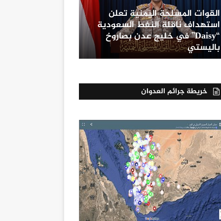
القوات المسلحة اليمنية تعلن
استهداف ناقلة النفط السعودية
“Daisy” في خليج عدن بصاروخ
باليستي
خريطة جرائم العدوان