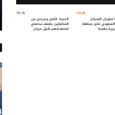
392
535
ة لطيران العدوان
#حجة: قتلى وجرحى من
 السعودي على منطقة
المنافقين بقصف مدفعي
رية مقبنة
استهدفهم شرق حيران