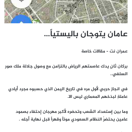
عامان يتوجان باليستياً…
عمران نت – مقالات خاصة
بركان ثانٍ يدك عاصمتهم الرياض بالتزامن مع وصول جلالة ملك صور
السلفي..
في انجاز حربي لأول مره في تاريخ اليمن الذي حسبوه مجرد أيادي
عاملةِ لبذخهم المعماري ليس الا.
وما بين إستعداد الشعب وتحضره لأكبر مهرجان إحتفاء بصمود
عامين يحتضرُ النظام السعودي موتاً وقهراً قبل نهاية أجله .