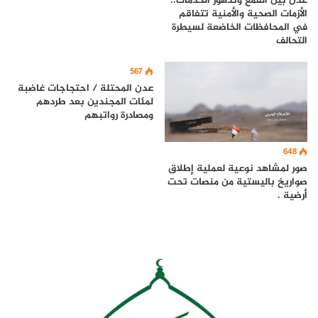
عدن بين القمع وتدهور الخدمات..
الأزمات الصحية والأمنية تتفاقم
في المحافظات الخاضعة لسيطرة
التحالف
567
عدن المحتلة / احتجاجات غاضبة
لمئات المجندين بعد طردهم
ومصادرة رواتبهم
648
صور لمشاهد نوعية لعملية إطلاق
صواريخ باليستية من منصات تحت
أرضية .