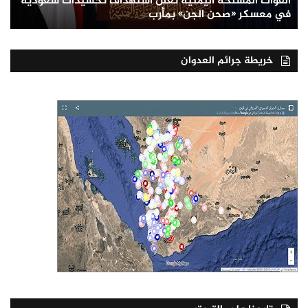
القوات المسلحة اليمنية تعلن استهداف تحشيدات سعودية
في معسكر «صحن الجن» بمأرب
خريطة جرائم العدوان