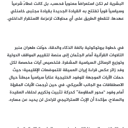
البشرية لم تكن استعراضاً معنوياً فحسب، بل كانت غطاءً شرعياً
وسياسياً قوياً تفتتح به القيادة الجديدة بقيادة مجتبى خامنئي
عهدها، لتقطع الطريق على أي محاولات لزعزعة الاستقرار الداخلي.
​في خطوة بروتوكولية بالغة الذكاء والدقة، حوّلت طهران منبر
التلاوات القرآنية أمام الجثمان إلى منصة لتقييم المواقف الدولية
وتوزيع الرسائل السياسية المشفرة. فتخصيص آيات مخصصة لكل
وفد زائر عكس قراءة إيران العميقة للتموضعات الإقليمية؛ حيث
حملت الآيات الموجهة للوفود الخليجية عتاباً سياسياً مبطناً حيال
الاصطفافات مع الجانب الأمريكي، في حين تُرجمت الآيات المقرؤة
أمام وفود “محور المقاومة” كحركة تثبيت وتكريم لحلفاء العقيدة
والسلاح، مؤكدة أن الإرث الاستراتيجي للراحل لن يحيد عن مساره.