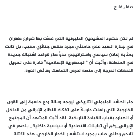
صفاء فايع
​لم تكن حشود المشيعين المليونية التي غصّت بها شوارع طهران
في جنازة السيد علي خامنئي مجرد طقس جنائزي مهيب، بل كانت
بمثابة إعلان سياسي واستراتيجي مدوٍّ صاغ قواعد اشتباك جديدة
في المنطقة، وأثبت أن “الجمهورية الإسلامية” قادرة على تحويل
اللحظات الحرجة إلى منصة لعرض التماسك وفائض القوة.
​جاء الحشد المليوني التاريخي ليوجه رسالة ردع حاسمة إلى القوى
الخارجية التي راهنت طويلاً على تفكك النظام الإيراني من الداخل
أو انهياره بغياب القيادة التاريخية. لقد أثبت المشهد أن المجتمع
الإيراني_رغم أي تباينات اقتصادية أو سياسية داخلية_ ينصهر في
تلاحم وطني صلب بمجرد استشعار الخطر الخارجي. هذه الكتلة