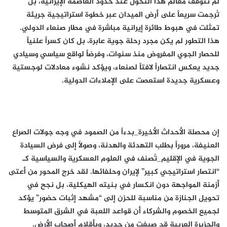
لم تتوقف معالم هذا التحول عند حدود العاصمة الإيرانية، بل
تُرجمت سريعاً على أرض الميدان عبر خطوة استراتيجية جريئة
تمثلت في هبوط طائرة إيرانية مباشرة في مطار صنعاء الدولي.
هذا التطور لم يكن مجرد رحلة جوية عابرة، بل كان كسراً علنياً
للحصار الجوي المفروض منذ سنوات، وفرضاً لواقع سياسي وسيادي
جديد يعكس انتصاراً لافتاً لصنعاء، ويؤكد نشوء معادلات لوجستية
وعسكرية جديدة استعصت على الإملاءات الدولية.
​إن محصلة الأحداث الأخيرة_بدءاً من الصمود في وجه جولات الصراع
العنيفة، مروراً بطلب التهدئة والهدنة، وصولاً إلى فرض السيادة
الجوية في الإقليم_تُصنف في العلوم العسكرية والسياسية كـ
“انتصار استراتيجي كبير” لإيران وحلفائها. لقد خرج المحور من أعتى
أزمنة المواجهة دون انكسار في بنيته الهيكلية، بل نجح في
تحويل الجنازة من مناسبة للحزن إلى “مشهد إثبات حضور” يؤكد
لجميع الخصوم والشركاء أن قواعد اللعبة في الشرق المتوسط
والجزيرة العربية قد صِيغت من جديد، وبأقلام أصحاب الأرض.