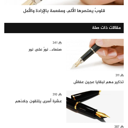
​قلوبٌ يعتصرها الألم، ومفعمة بالإرادة والأمل
مقالات ذات صلة
341
صنعاء.. نورٌ على نور
311
تذكير مهم لبقايا عجين عفاش
310
عشرة أسرى يلتقون جلادَهم
387