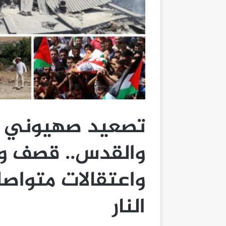
تصعيد صهيوني ش
والقدس.. قصف و
واعتقالات متواص
النار