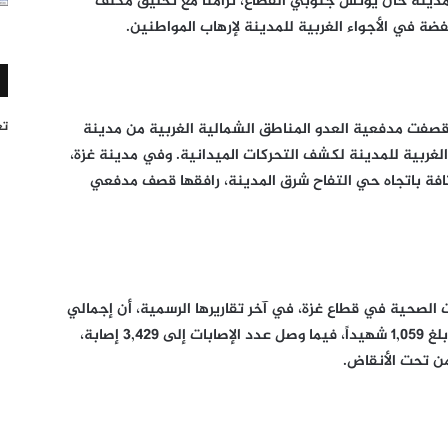
دينة خان يونس جنوبي القطاع، تزامناً مع تحليق مكثف
ة في الأجواء الغربية للمدينة لإرهاب المواطنين.
تغر
صفت مدفعية العدو المناطق الشمالية الغربية من مدينة
ء الغربية للمدينة لكشف التحركات الميدانية. وفي مدينة غزة،
ثافة باتجاه حي التفاح شرق المدينة، رافقها قصف مدفعي
الصحية في قطاع غزة، في آخر تقاريرها الرسمية، أن إجمالي
عدد الشهداء منذ بدء سريان وقف إطلاق النار بلغ 1,059 شهيداً، فيما وصل عدد الإصابات إلى 3,429 إصابة،