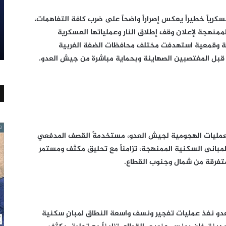
رياً خطيراً يعكس إصراراً واضحاً على ضرب كافة التفاهمات،
منهجة لإعلان وقف إطلاق النار وعملياتها العسكرية
سة وقمعية استهدفت مختلف محافظات الضفة الغربية
بل المغتصبين الصهاينة وبحماية مباشرة من جيش العدو.
لعمليات الهجومية لجيش العدو، مستخدمةً القصف المدفعي
لمبانى السكنية الممنهجة، تزامناً مع تحليق مكثف ومستمر
 متفرقة من شمال وجنوب القطاع.
و نفذ عمليات تفجير ونسف واسعة النطاق لمبانٍ سكنية