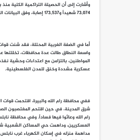
73,074 شهيداً و173,537 إصابة، وفق البيانات الرسمية الموثقة.
أما في الضفة الغربية المحتلة، فقد شنت قوا
واسعة النطاق طالت عدة محافظات، تخللتها عم
المواطنين، بالتزامن مع اعتداءات وحشية نفذ
عسكرية مشددة وخنق للمدن الفلسطينية.
ففي محافظة رام الله والبيرة، اقتحمت قوات ال
شرق المدينة، في حين اقتحم المغتصبون الصهاي
رام الله وعاثوا فيها فساداً. وفي محافظة ناب
العسكريين، وداهمت حي المساكن الشعبية شرق
مداهمة منزله في إسكان الكهرباء غرب نابلس، 