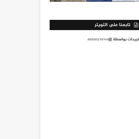
تابعنا على التويتر
يدات بواسطة @amranynews