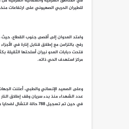
في المناطق الشرقية والشمالية الشرقية من م
للطيران الحربي الصهيوني على ارتفاعات منخفض
وامتد العدوان إلى أقصى جنوب القطاع، حيث ق
رفح، بالتزامن مع إطلاق قنابل إنارة في الأجزا
فتحت دبابات العدو نيران أسلحتها الثقيلة بك
مركز استهدف الحي ذاته.
وعلى الصعيد الإنساني والطبي، أعلنت الجهات 
في حين تم تسجيل 788 حالة انتشال لضحايا من تحت الأنقاض.