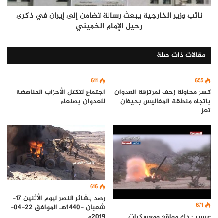
نائب وزير الخارجية يبعث رسالة تضامن إلى إيران في ذكرى
رحيل الإمام الخميني
مقالات ذات صلة
611
655
كسر محاولة زحف لمرتزقة العدوان
اجتماع لتكتل الأحزاب المناهضة
باتجاه منطقة المفاليس بحيفان
للعدوان بصنعاء
تعز
616
رصد بشائر النصر ليوم الأثنين 17-
671
شعبان -1440هـ الموافق 22-04-
عسير : دك مواقع ومعسكرات
2019م