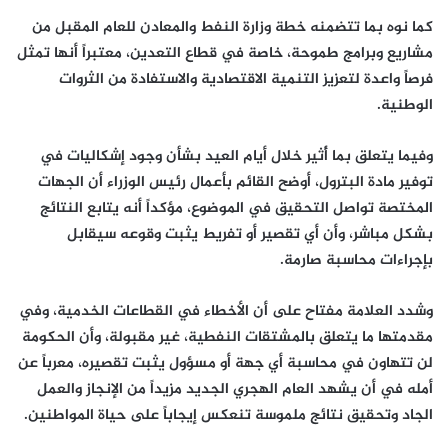
كما نوه بما تتضمنه خطة وزارة النفط والمعادن للعام المقبل من
مشاريع وبرامج طموحة، خاصة في قطاع التعدين، معتبراً أنها تمثل
فرصاً واعدة لتعزيز التنمية الاقتصادية والاستفادة من الثروات
الوطنية.
وفيما يتعلق بما أُثير خلال أيام العيد بشأن وجود إشكاليات في
توفير مادة البترول، أوضح القائم بأعمال رئيس الوزراء أن الجهات
المختصة تواصل التحقيق في الموضوع، مؤكداً أنه يتابع النتائج
بشكل مباشر، وأن أي تقصير أو تفريط يثبت وقوعه سيقابل
بإجراءات محاسبة صارمة.
وشدد العلامة مفتاح على أن الأخطاء في القطاعات الخدمية، وفي
مقدمتها ما يتعلق بالمشتقات النفطية، غير مقبولة، وأن الحكومة
لن تتهاون في محاسبة أي جهة أو مسؤول يثبت تقصيره، معرباً عن
أمله في أن يشهد العام الهجري الجديد مزيداً من الإنجاز والعمل
الجاد وتحقيق نتائج ملموسة تنعكس إيجاباً على حياة المواطنين.