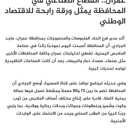
عمران.. القطاع الصناعي في
المحافظة يمثل ورقة رابحة للاقتصاد
الوطني
أكد مدير فرع اتحاد الملبوسات والمنسوجات بمحافظة عمران، ماجد
الجرادي، أن المحافظة أصبحت اليوم نموذجًا رائدًا في صناعة
الملابس اليمنية، تغطي احتياجات عمران وكافة المحافظات الأخرى
مثل صنعاء، صعدة، ذمار والبيضاء، بعد أن كانت الصناعات التقليدية
تواجه تحديات كبيرة.
وفي حديثه لبرنامج نوافذ على قناة المسيرة، أوضح الجرادي أن
المحافظة تضم ما بين 72 و80 معملًا ومشغلًا تعمل فيها عمالة
يمنية كاملة، قادرة على إنتاج مختلف أصناف الملابس من ثوب
وكوت وشميز وبنطلونات وجواكت وبدلات رجالية وولادية، بما يلبي
جزءًا كبيرًا من الطلب المحلي ويحد من الاعتماد على الواردات
الأجنبية.