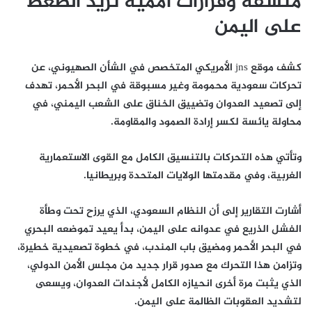
منسّقة وقرارات أممية تزيد الضغط
على اليمن
كشف موقع jns الأمريكي المتخصص في الشأن الصهيوني، عن
تحركات سعودية محمومة وغير مسبوقة في البحر الأحمر، تهدف
إلى تصعيد العدوان وتضييق الخناق على الشعب اليمني، في
محاولة يائسة لكسر إرادة الصمود والمقاومة.
وتأتي هذه التحركات بالتنسيق الكامل مع القوى الاستعمارية
الغربية، وفي مقدمتها الولايات المتحدة وبريطانيا.
أشارت التقارير إلى أن النظام السعودي، الذي يرزح تحت وطأة
الفشل الذريع في عدوانه على اليمن، بدأ يعيد تموضعه البحري
في البحر الأحمر ومضيق باب المندب، في خطوة تصعيدية خطيرة،
وتزامن هذا التحرك مع صدور قرار جديد من مجلس الأمن الدولي،
الذي يثبت مرة أخرى انحيازه الكامل لأجندات العدوان، ويسعى
لتشديد العقوبات الظالمة على اليمن.