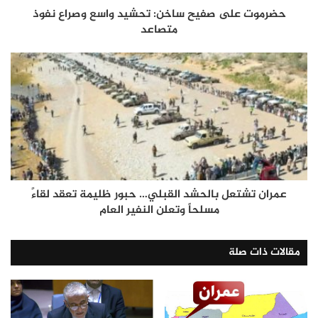
حضرموت على صفيح ساخن: تحشيد واسع وصراع نفوذ
متصاعد
عمران تشتعل بالحشد القبلي… حبور ظليمة تعقد لقاءً
مسلحاً وتعلن النفير العام
مقالات ذات صلة