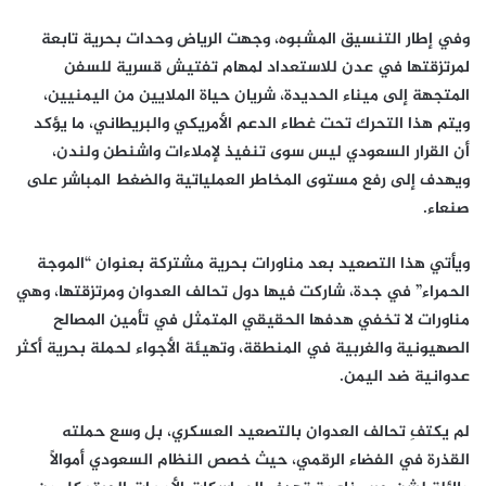
وفي إطار التنسيق المشبوه، وجهت الرياض وحدات بحرية تابعة
لمرتزقتها في عدن للاستعداد لمهام تفتيش قسرية للسفن
المتجهة إلى ميناء الحديدة، شريان حياة الملايين من اليمنيين،
ويتم هذا التحرك تحت غطاء الدعم الأمريكي والبريطاني، ما يؤكد
أن القرار السعودي ليس سوى تنفيذ لإملاءات واشنطن ولندن،
ويهدف إلى رفع مستوى المخاطر العملياتية والضغط المباشر على
صنعاء.
ويأتي هذا التصعيد بعد مناورات بحرية مشتركة بعنوان “الموجة
الحمراء” في جدة، شاركت فيها دول تحالف العدوان ومرتزقتها، وهي
مناورات لا تخفي هدفها الحقيقي المتمثل في تأمين المصالح
الصهيونية والغربية في المنطقة، وتهيئة الأجواء لحملة بحرية أكثر
عدوانية ضد اليمن.
لم يكتفِ تحالف العدوان بالتصعيد العسكري، بل وسع حملته
القذرة في الفضاء الرقمي، حيث خصص النظام السعودي أموالًا