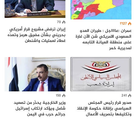
70
1٬127
إيران ترفض مشروع قرار أمريكي
عمران :عااااجل : طيران العدو
بحريني بشأن مضيق هرمز وتعدّه
السعودي الامريكي شن الآن غارة
غطاءً لعمليات واشنطن
على منطقة العيانة التابعه
لمديرية خمر
150
241
صدور قرار رئيس المجلس
وزير الخارجية يحذّر من تصعيد
السياسي بإقالة حكومة الإنقاذ
شامل ويؤكد ارتكاب إسرائيل
وتكليفها بتصريف الأعمال
جرائم حرب في اليمن