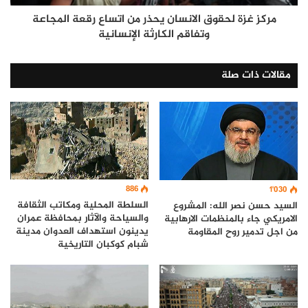
مركز غزة لحقوق الانسان يحذر من اتساع رقعة المجاعة
وتفاقم الكارثة الإنسانية
مقالات ذات صلة
886
1٬030
السلطة المحلية ومكاتب الثقافة
السيد حسن نصر الله: المشروع
والسياحة والآثار بمحافظة عمران
الامريكي جاء بالمنظمات الارهابية
يدينون استهداف العدوان مدينة
من اجل تدمير روح المقاومة
شبام كوكبان التاريخية