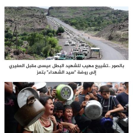
بالصور ..تشييع مهيب للشهيد البطل عيسى مقبل العفيري
إلى روضة "سيد الشهداء" بتعز