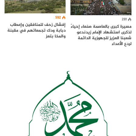
592
281
إفشال زحف للمنافقين وإعطاب
مسيرة كبرى بالعاصمة صنعاء إحياءً
دبابة ودك تجمعاتهم في مقبنة
لذكرى استشهاد الإمام زيدندعو
والمخا بتعز
شعبنا العزيز للجهوزية الدائمة
لردع الأعداء