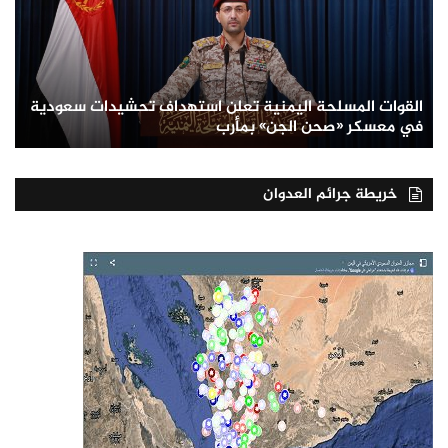
القوات المسلحة اليمنية تعلن استهداف تحشيدات سعودية
في معسكر «صحن الجن» بمأرب
خريطة جرائم العدوان