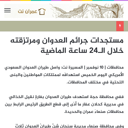
مستجدات جرائم العدوان ومرتزقته
خلال الـ24 ساعة الماضية
محافظات | 10 نوفمبر | المسيرة نت: واصل طيران العدوانِ السعودي
الأمريكي اليوم الخميس استهدافَه لممتلكاتِ المواطنينَ والبنى
التحتية في مختلف المحافظات.
ففي محافظة حجة استهدف طيران العدوان بغارةٍ نقيل الخذالي
في مديرية كحلان عفار ما أدّى إلى قطعِ الطريقِ الرئيسِ الرابطِ بين
محافظاتِ صنعاءَ عمران والحديدة.
وفي محافظة صنعاء مديريةِ سنحان شنَّ طيرانُ العدوانِ ثلاثَ