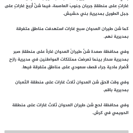
غاراتٍ على منطقةِ جربان جنوبَ العاصمة، فيما شنَّ أربعَ غاراتٍ على
جبلِ الطويل بمديريةِ بني حشيش.
كما شن طيران العدوان سبع غارات استهدفت مناطق متفرقة
بمديرية نهم.
وفي محافظة صعدة شنَّ طيرانُ العدوانِ غارةً على منطقةِ صبر
بمديرية سحار بينما تعرضت ممتلكات المواطنين في مديرية رازح
لأضرار مادية جراء قصف سعودي على مناطق متفرقة فيها.
وفي وقت لاحق شن العدوان ثلاث غارات على منطقة الثعبان
بمديرية باقم.
وفي محافظة لحج شن طيران العدوان ثلاث غارات على منطقة
الحويمي في كرش.