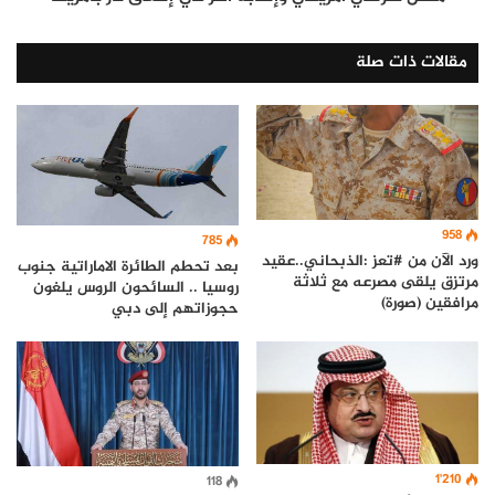
مقالات ذات صلة
958
785
ورد الآن من #تعز :الذبحاني..عقيد
بعد تحطم الطائرة الاماراتية جنوب
مرتزق يلقى مصرعه مع ثلاثة
روسيا .. السائحون الروس يلغون
مرافقين (صورة)
حجوزاتهم إلى دبي
1٬210
118