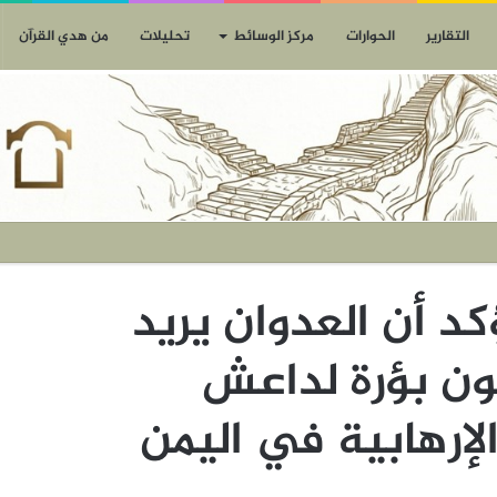
التقارير
الحوارات
مركز الوسائط
تحليلات
من هدي القرآن
كد أن العدوان يريد
ون بؤرة لداعش
لإرهابية في اليمن