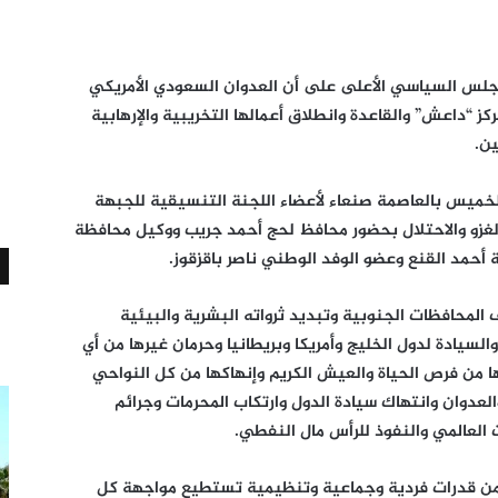
رئيس المجلس السياسي الأعلى على أن العدوان السعودي الأمريكي
كز “داعش” والقاعدة وانطلاق أعمالها التخريبية والإرهابية
ين.
لخميس بالعاصمة صنعاء لأعضاء اللجنة التنسيقية للجبهة
الغزو والاحتلال بحضور محافظ لحج أحمد جريب ووكيل محافظة
حمد القنع وعضو الوفد الوطني ناصر باقزقوز.
 المحافظات الجنوبية وتبديد ثرواته البشرية والبيئية
لسيادة لدول الخليج وأمريكا وبريطانيا وحرمان غيرها من أي
من فرص الحياة والعيش الكريم وإنهاكها من كل النواحي
العدوان وانتهاك سيادة الدول وارتكاب المحرمات وجرائم
العالمي والنفوذ للرأس مال النفطي.
ة من قدرات فردية وجماعية وتنظيمية تستطيع مواجهة كل