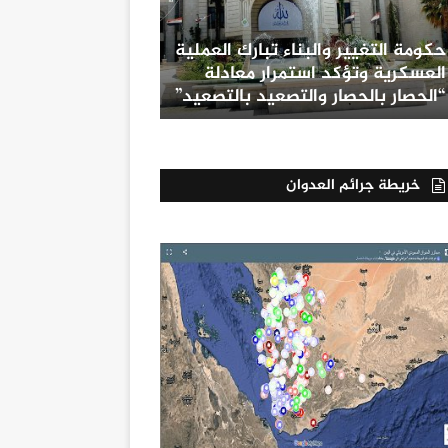
حكومة التغيير والبناء تبارك العملية
العسكرية وتؤكد استمرار معادلة
“الحصار بالحصار والتصعيد بالتصعيد”
خريطة جرائم العدوان