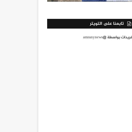
تابعنا على التويتر
يدات بواسطة @amranynews