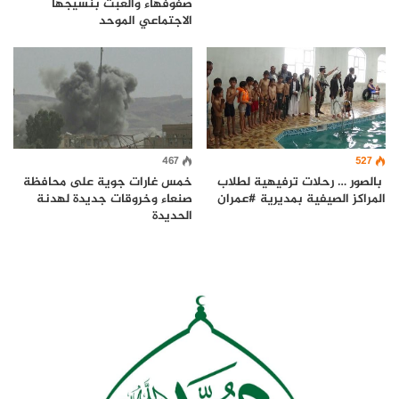
صفوفهاء والعبث بنسيجها
الاجتماعي الموحد
467
527
بالصور … رحلات ترفيهية لطلاب
خمس غارات جوية على محافظة
المراكز الصيفية بمديرية #عمران
صنعاء وخروقات جديدة لهدنة
الحديدة