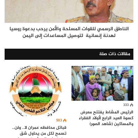
الناطق الرسمي للقوات المسلحة والأمن يرحب بدعوة روسيا
لهدنة إنسانية لتوصيل المساعدات إلى اليمن
مقالات ذات صلة
333
الرئيس المشاط يفتتح معرض
كسوة العيد الرابع لأولاد الفقراء
503
والمساكين (شاهد الصور)
قبائل محافظه عمران لا.. ولن..
تسمح لكل من يحاول شق