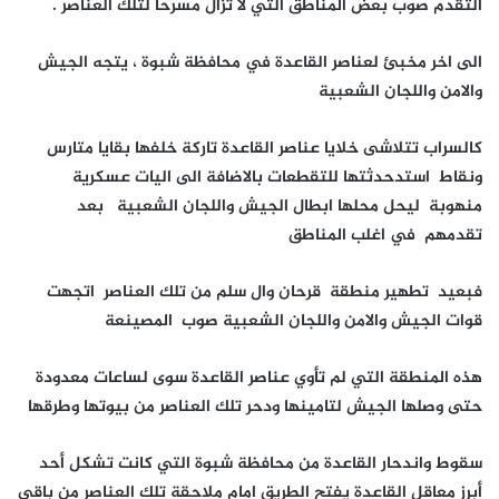
التقدم صوب بعض المناطق التي لا تزال مسرحا لتلك العناصر .
الى اخر مخبئ لعناصر القاعدة في محافظة شبوة ، يتجه الجيش
والامن واللجان الشعبية
كالسراب تتلاشى خلايا عناصر القاعدة تاركة خلفها بقايا متارس
ونقاط استدحدثتها للتقطعات بالاضافة الى اليات عسكرية
منهوبة ليحل محلها ابطال الجيش واللجان الشعبية بعد
تقدمهم في اغلب المناطق
فبعيد تطهير منطقة قرحان وال سلم من تلك العناصر اتجهت
قوات الجيش والامن واللجان الشعبية صوب المصينعة
هذه المنطقة التي لم تأوي عناصر القاعدة سوى لساعات معدودة
حتى وصلها الجيش لتامينها ودحر تلك العناصر من بيوتها وطرقها
سقوط واندحار القاعدة من محافظة شبوة التي كانت تشكل أحد
أبرز معاقل القاعدة يفتح الطريق امام ملاحقة تلك العناصر من باقي