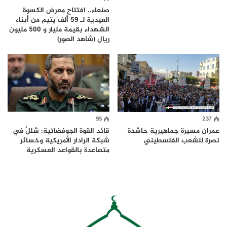
صنعاء.. افتتاح معرض الكسوة
العيدية لـ 59 ألف يتيم من أبناء
الشهداء بقيمة مليار و 500 مليون
ريال (شاهد الصور)
95
237
عمران مسيرة جماهيرية حاشدة
قائد القوة الجوفضائية: شللٌ في
نصرة للشعب الفلسطيني
شبكة الرادار الأمريكية وخسائر
متصاعدة بالقواعد العسكرية