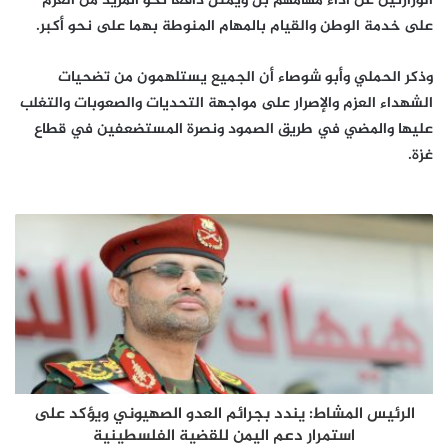
الوزارتين عن أداء مهامهم بل ويمثل دافعا نحو المزيد من العزم
على خدمة الوطن والقيام بالمهام المنوطة بهما على نحو أكبر.
وذكر الحملي وأبو شوصاء أن الجميع يستلهمون من تضحيات
الشهداء العزم والإصرار على مواجهة التحديات والصعوبات والتغلب
عليها والمضي في طريق الصمود ونصرة المستضعفين في قطاع
غزة.
الرئيس المشاط: يندد بجرائم العدو الصهيوني ويؤكد على
استمرار دعم اليمن للقضية الفلسطينية