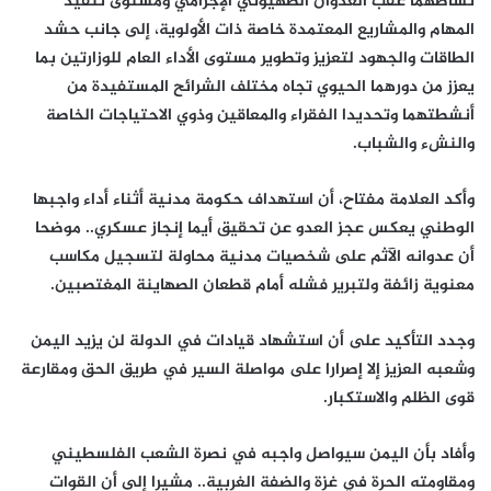
نشاطهما عقب العدوان الصهيوني الإجرامي ومستوى تنفيذ
المهام والمشاريع المعتمدة خاصة ذات الأولوية، إلى جانب حشد
الطاقات والجهود لتعزيز وتطوير مستوى الأداء العام للوزارتين بما
يعزز من دورهما الحيوي تجاه مختلف الشرائح المستفيدة من
أنشطتهما وتحديدا الفقراء والمعاقين وذوي الاحتياجات الخاصة
والنشء والشباب.
وأكد العلامة مفتاح، أن استهداف حكومة مدنية أثناء أداء واجبها
الوطني يعكس عجز العدو عن تحقيق أيما إنجاز عسكري.. موضحا
أن عدوانه الآثم على شخصيات مدنية محاولة لتسجيل مكاسب
معنوية زائفة ولتبرير فشله أمام قطعان الصهاينة المغتصبين.
وجدد التأكيد على أن استشهاد قيادات في الدولة لن يزيد اليمن
وشعبه العزيز إلا إصرارا على مواصلة السير في طريق الحق ومقارعة
قوى الظلم والاستكبار.
وأفاد بأن اليمن سيواصل واجبه في نصرة الشعب الفلسطيني
ومقاومته الحرة في غزة والضفة الغربية.. مشيرا إلى أن القوات