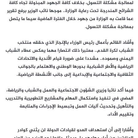
لمعالجة مشكلة التسول، بخلاف كافة الجهود المبذولة تجاه كافة
الشرائح المندرجة تحت رعاية الوزارة.. موجها نائب الوزير برفع تقرير
عما قامت به الوزارة من جهود خلال الفترة الماضية سيما ما يتصل
بمعالجة مشكلة التسول.
وأشاد القائم بأعمال رئيس الوزراء بالإنجاز الذي حققه منتخب
الشباب لكرة القدم.. معتبرا ذلك انتصارا مهما يعكس عطاء الشباب
اليمني وصموده.. مشددا على ضرورة قيام الأندية والاتحادات
الرياضية والأطر الشبابية بدورها الوطني والاهتمام بالجوانب
الثقافية والاجتماعية والإبداعية إلى جانب الأنشطة الرياضية.
فيما أكد نائبا وزيري الشؤون الاجتماعية والعمل والشباب والرياضة،
المضي في تنفيذ واستكمال المهام والمشاريع التطويرية والتدريب
والتأهيل وتحديث آليات العمل وتبسيط الإجراءات والمتابعة
وتقييم الأداء.
وأشارا إلى أن استهداف العدو لقيادات الدولة لن يثني كوادر